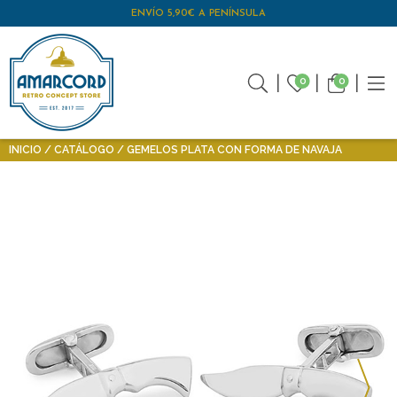
ENVÍO 5,90€ A PENÍNSULA
0
0
INICIO
CATÁLOGO
GEMELOS PLATA CON FORMA DE NAVAJA