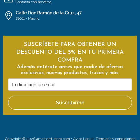
Contacta con nosotros
Calle Don Ramón de la Cruz, 47
28001 - Madrid
SUSCRÍBETE PARA OBTENER UN
DESCUENTO DEL 5% EN TU PRIMERA
COMPRA
Además entérate antes que nadie de ofertas
exclusivas, nuevos productos, trucos y más.
Tu
dirección
de
Suscribirme
email
Copyright © 2026 amarcord-store.com •
Aviso Legal
•
Términos y condiciones