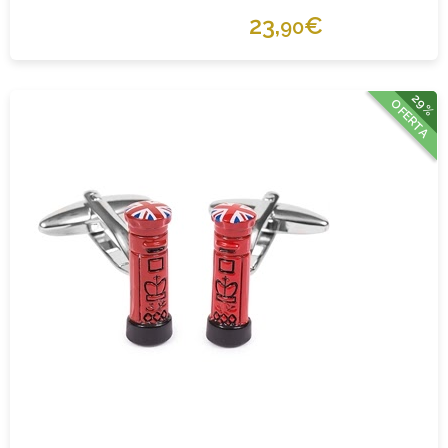
23,
€
90
29%
OFERTA