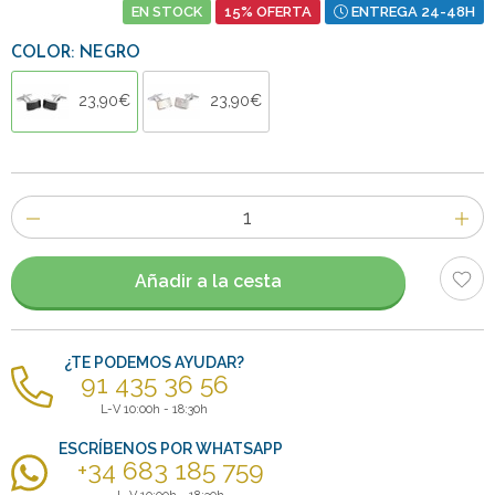
EN STOCK
15% OFERTA
ENTREGA 24-48H
COLOR: NEGRO
23,90€
23,90€
Número
de
artículos
Añadir a la cesta
¿TE PODEMOS AYUDAR?
91 435 36 56
L-V 10:00h - 18:30h
ESCRÍBENOS POR WHATSAPP
+34 683 185 759