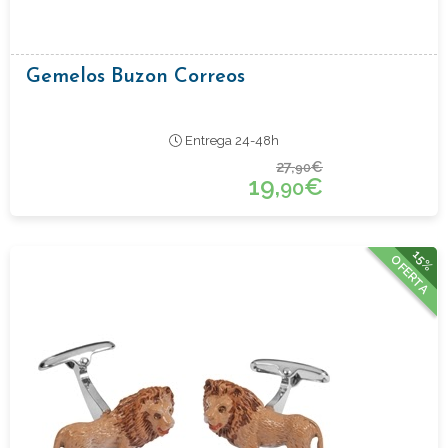
Gemelos Buzon Correos
Entrega 24-48h
27,
€
90
19,
€
90
15%
OFERTA