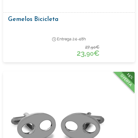
Gemelos Bicicleta
Entrega 24-48h
27,
€
90
23,
€
90
15%
OFERTA