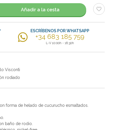
Añadir a la cesta
?
ESCRÍBENOS POR WHATSAPP
+34 683 185 759
L-V 10:00h - 18:30h
lo Visconti
ón rodiado
con forma de helado de cucurucho esmaltados.
no.
con baño de rodio.
alérgico, nickel-free.