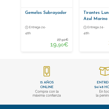
Gemelos Subrayador
Tirantes Lun
Azul Marino
Entrega 24-
Entrega 24-
48h
48h
27,
€
90
19,
€
90
15 AÑOS
ENTRE
ONLINE
24/48 H
Compra con la
En to
máxima confianza
la penín