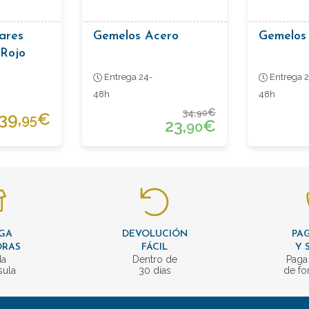
ares
Gemelos Acero
Gemelos 
 Rojo
Entrega 24-
Entrega 2
48h
48h
34,
€
90
39,
€
95
23,
€
90
GA
DEVOLUCIÓN
PAG
ORAS
FÁCIL
Y 
da
Dentro de
Paga
sula
30 días
de fo