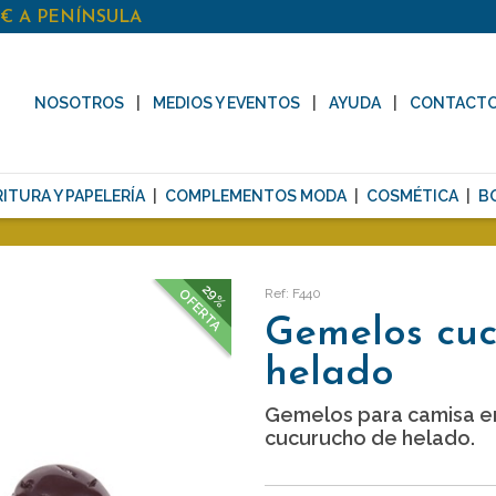
0€ A PENÍNSULA
NOSOTROS
MEDIOS Y EVENTOS
AYUDA
CONTACT
ITURA Y PAPELERÍA
COMPLEMENTOS MODA
COSMÉTICA
B
29%
Ref: F440
OFERTA
Gemelos cuc
helado
Gemelos para camisa e
cucurucho de helado.