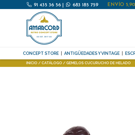
ENVÍO 5,9
91 435 36 56
|
683 185 759
CONCEPT STORE
ANTIGÜEDADES Y VINTAGE
ESCR
INICIO
CATÁLOGO
GEMELOS CUCURUCHO DE HELADO