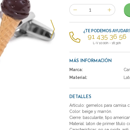
Número
de
artículos
¿TE PODEMOS AYUDAR
91 435 36 56
L-V 10:00h - 18:30h
MÁS INFORMACIÓN
Marca:
Car
Material:
Lat
DETALLES
Articulo: gemelos para camisa 
Color: beige y marrón.
Cierre: basculante, tipo america
Material: laton de primer titulo 
Características: no se oxida, anti 