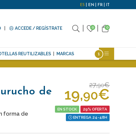
ES
EN
FR
IT
0
0
O
ACCEDE / REGÍSTRATE
OTELLAS REUTILIZABLES
MARCAS
27,
€
90
19,
€
urucho de
90
EN STOCK
29% OFERTA
n forma de
ENTREGA 24-48H