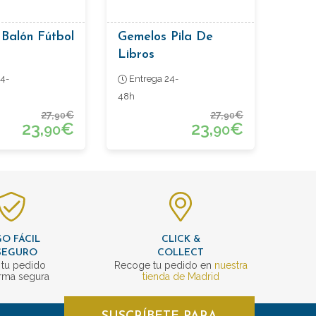
Balón Fútbol
Gemelos Pila De
Libros
4-
Entrega 24-
48h
27,
€
27,
€
90
90
23,
€
23,
€
90
90
O FÁCIL
CLICK &
SEGURO
COLLECT
 tu pedido
Recoge tu pedido en
nuestra
rma segura
tienda de Madrid