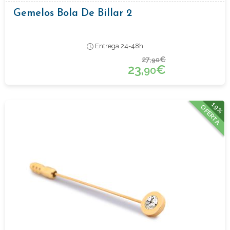
Gemelos Bola De Billar 2
Entrega 24-48h
27,
€
90
23,
€
90
19%
OFERTA