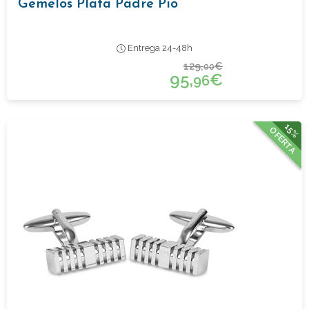
Gemelos Plata Padre Pio
Entrega 24-48h
129,
€
00
95,
€
96
15%
OFERTA