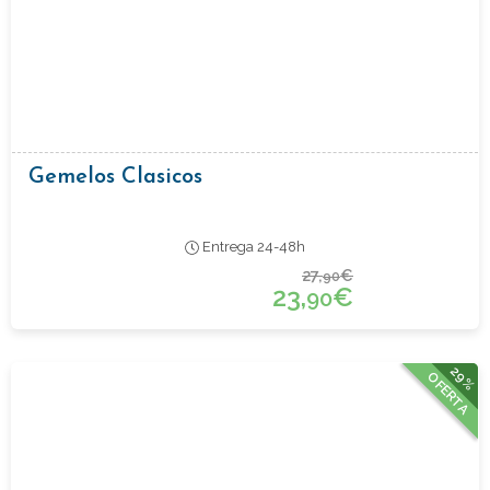
Gemelos Clasicos
Entrega 24-48h
27,
€
90
23,
€
90
29%
OFERTA