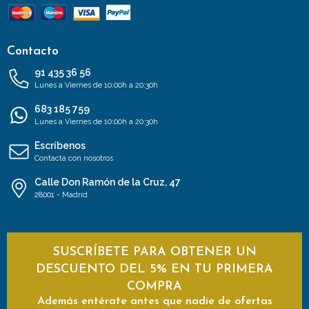
Contacto
91 435 36 56
Lunes a Viernes de 10:00h a 20:30h
683 185 759
Lunes a Viernes de 10:00h a 20:30h
Escríbenos
Contacta con nosotros
Calle Don Ramón de la Cruz, 47
28001 - Madrid
SUSCRÍBETE PARA OBTENER UN
DESCUENTO DEL 5% EN TU PRIMERA
COMPRA
Además entérate antes que nadie de ofertas