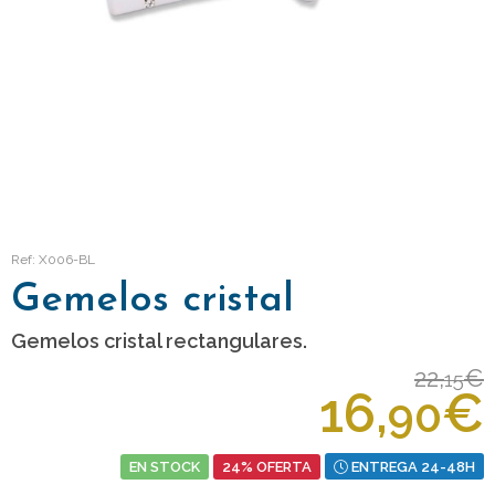
Ref: X006-BL
Gemelos cristal
Gemelos cristal rectangulares.
22,
€
15
16,
€
90
EN STOCK
24% OFERTA
ENTREGA 24-48H