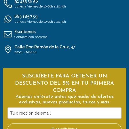
91 435 36 56
Lunes a Viernes de 10:00h a 20:30h
683 185 759
Lunes a Viernes de 10:00h a 20:30h
Escríbenos
Contacta con nosotros
Calle Don Ramón de la Cruz, 47
28001 - Madrid
SUSCRÍBETE PARA OBTENER UN
DESCUENTO DEL 5% EN TU PRIMERA
COMPRA
Además entérate antes que nadie de ofertas
exclusivas, nuevos productos, trucos y más.
Tu
dirección
de