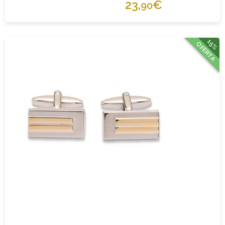
23,
€
90
15%
OFERTA