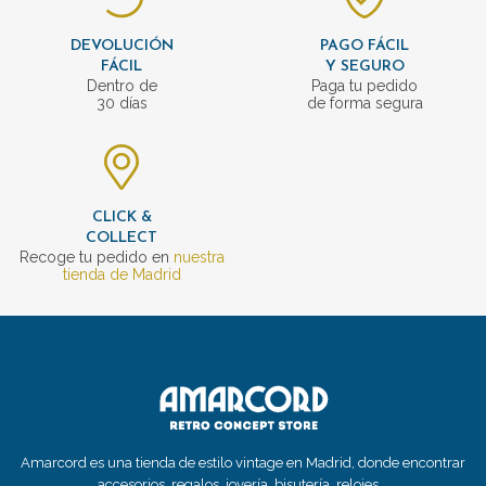
DEVOLUCIÓN
PAGO FÁCIL
FÁCIL
Y SEGURO
Dentro de
Paga tu pedido
30 días
de forma segura
CLICK &
COLLECT
Recoge tu pedido en
nuestra
tienda de Madrid
Amarcord es una tienda de estilo vintage en Madrid, donde encontrar
accesorios, regalos, joyería, bisutería, relojes...