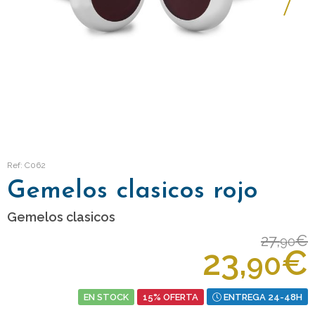
Ref: C062
Gemelos clasicos rojo
Gemelos clasicos
27,
€
90
23,
€
90
EN STOCK
15% OFERTA
ENTREGA 24-48H