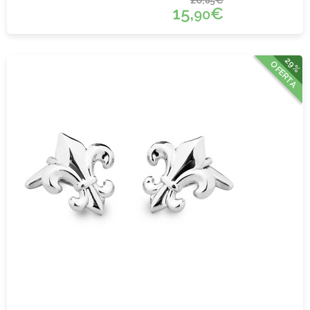
85
15,
€
90
29%
OFERTA