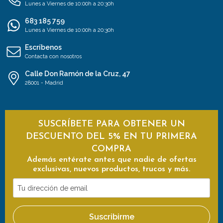
Lunes a Viernes de 10:00h a 20:30h
683 185 759
Lunes a Viernes de 10:00h a 20:30h
Escríbenos
Contacta con nosotros
Calle Don Ramón de la Cruz, 47
28001 - Madrid
SUSCRÍBETE PARA OBTENER UN
DESCUENTO DEL 5% EN TU PRIMERA
COMPRA
Además entérate antes que nadie de ofertas
exclusivas, nuevos productos, trucos y más.
Tu
dirección
de
Suscribirme
email