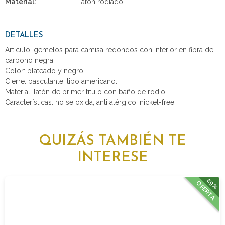
Material:
Latón rodiado
DETALLES
Articulo: gemelos para camisa redondos con interior en fibra de
carbono negra.
Color: plateado y negro.
Cierre: basculante, tipo americano.
Material: latón de primer titulo con baño de rodio.
Características: no se oxida, anti alérgico, nickel-free.
QUIZÁS TAMBIÉN TE
INTERESE
29%
OFERTA