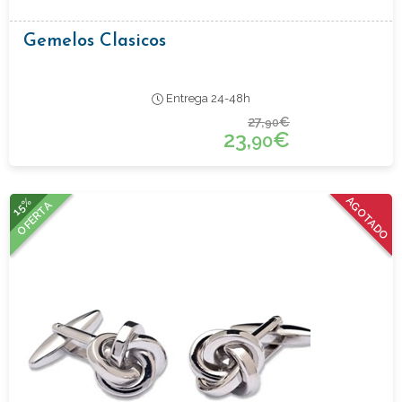
Gemelos Clasicos
Entrega 24-48h
27,
€
90
23,
€
90
15%
AGOTADO
OFERTA