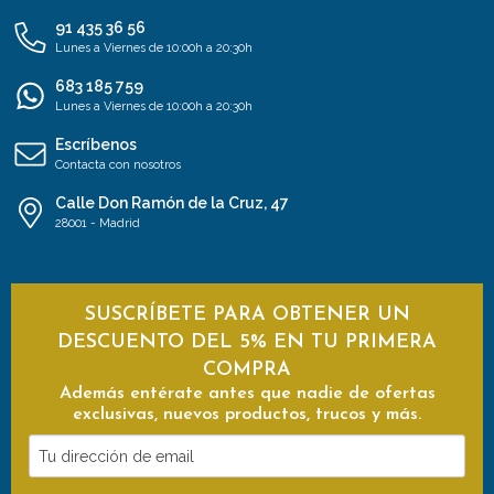
91 435 36 56
Lunes a Viernes de 10:00h a 20:30h
683 185 759
Lunes a Viernes de 10:00h a 20:30h
Escríbenos
Contacta con nosotros
Calle Don Ramón de la Cruz, 47
28001 - Madrid
SUSCRÍBETE PARA OBTENER UN
DESCUENTO DEL 5% EN TU PRIMERA
COMPRA
Además entérate antes que nadie de ofertas
exclusivas, nuevos productos, trucos y más.
Tu
dirección