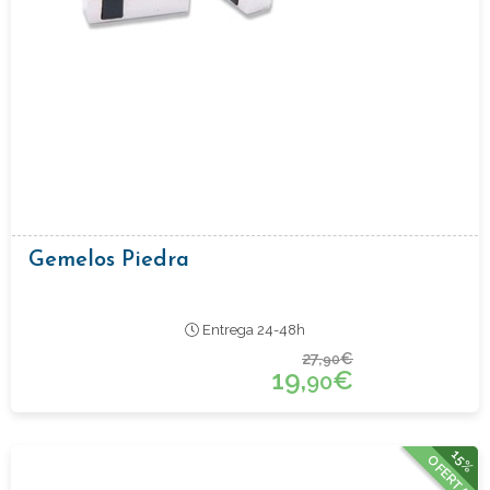
Gemelos Piedra
Entrega 24-48h
27,
€
90
19,
€
90
15%
OFERTA