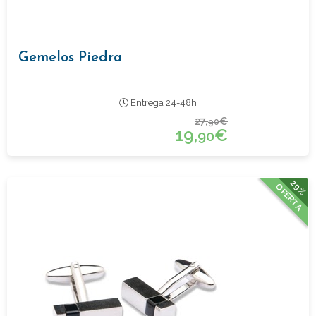
Gemelos Piedra
Entrega 24-48h
27,
€
90
19,
€
90
29%
OFERTA