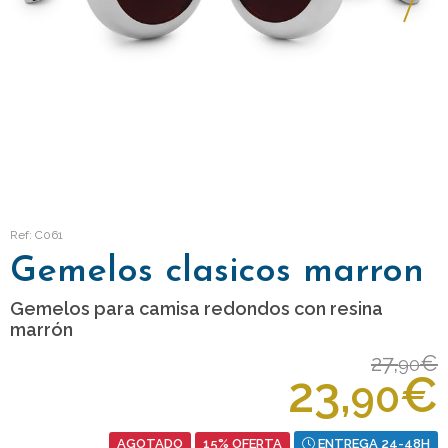
Ref: C061
Gemelos clasicos marron
Gemelos para camisa redondos con resina
marrón
27,
€
90
23,
€
90
AGOTADO
15% OFERTA
ENTREGA 24-48H