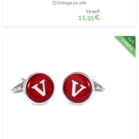
Entrega 24-48h
13,
€
95
11,
€
95
24%
OFERTA