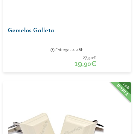
Gemelos Galleta
Entrega 24-48h
27,
€
90
19,
€
90
29%
OFERTA