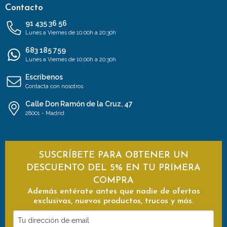
Contacto
91 435 36 56
Lunes a Viernes de 10:00h a 20:30h
683 185 759
Lunes a Viernes de 10:00h a 20:30h
Escríbenos
Contacta con nosotros
Calle Don Ramón de la Cruz, 47
28001 - Madrid
SUSCRÍBETE PARA OBTENER UN
DESCUENTO DEL 5% EN TU PRIMERA
COMPRA
Además entérate antes que nadie de ofertas
exclusivas, nuevos productos, trucos y más.
Tu