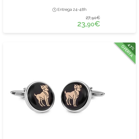
Entrega 24-48h
27,
€
90
23,
€
90
47%
OFERTA