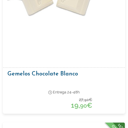
Gemelos Chocolate Blanco
Entrega 24-48h
27,
€
90
19,
€
90
15%