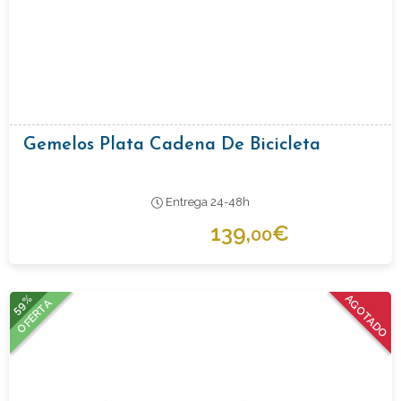
Gemelos Plata Cadena De Bicicleta
Entrega 24-48h
139,
€
00
59%
AGOTADO
OFERTA