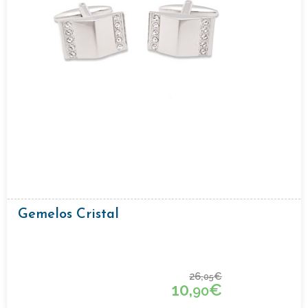
Gemelos Cristal
26,
€
05
10,
€
90