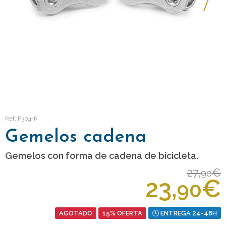
Ref: F304-R
Gemelos cadena
Gemelos con forma de cadena de bicicleta.
27,
€
90
23,
€
90
AGOTADO
15% OFERTA
ENTREGA 24-48H