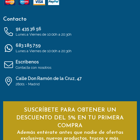
Contacto
91 435 36 56
Lunes a Viernes de 10:00h a 20:30h
683 185 759
Lunes a Viernes de 10:00h a 20:30h
Escríbenos
Contacta con nosotros
Calle Don Ramón de la Cruz, 47
28001 - Madrid
SUSCRÍBETE PARA OBTENER UN
DESCUENTO DEL 5% EN TU PRIMERA
COMPRA
Además entérate antes que nadie de ofertas
exclusivas, nuevos productos, trucos y más.