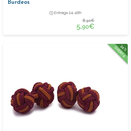
Burdeos
Entrega 24-48h
8,
€
90
5,
€
90
34%
OFERTA