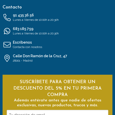
Contacto
91 435 36 56
Lunes a Viernes de 10:00h a 20:30h
683 185 759
Lunes a Viernes de 10:00h a 20:30h
Escríbenos
Contacta con nosotros
Calle Don Ramón de la Cruz, 47
28001 - Madrid
SUSCRÍBETE PARA OBTENER UN
DESCUENTO DEL 5% EN TU PRIMERA
COMPRA
Además entérate antes que nadie de ofertas
exclusivas, nuevos productos, trucos y más.
Tu