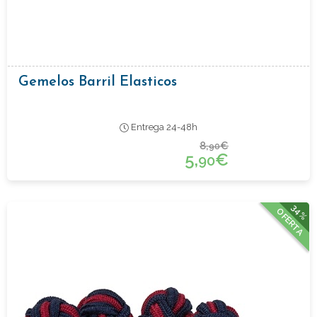
Gemelos Barril Elasticos
Entrega 24-48h
8,
€
90
5,
€
90
34%
OFERTA