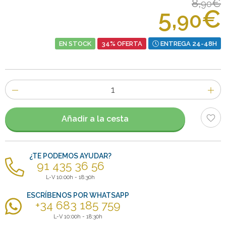
8,
€
90
5,
€
90
EN STOCK
34% OFERTA
ENTREGA 24-48H
Número
de
artículos
Añadir a la cesta
¿TE PODEMOS AYUDAR?
91 435 36 56
L-V 10:00h - 18:30h
ESCRÍBENOS POR WHATSAPP
+34 683 185 759
L-V 10:00h - 18:30h