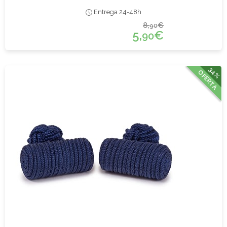
Entrega 24-48h
8,
€
90
5,
€
90
34%
OFERTA