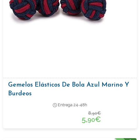
Gemelos Elásticos De Bola Azul Marino Y
Burdeos
Entrega 24-48h
8,
€
90
5,
€
90