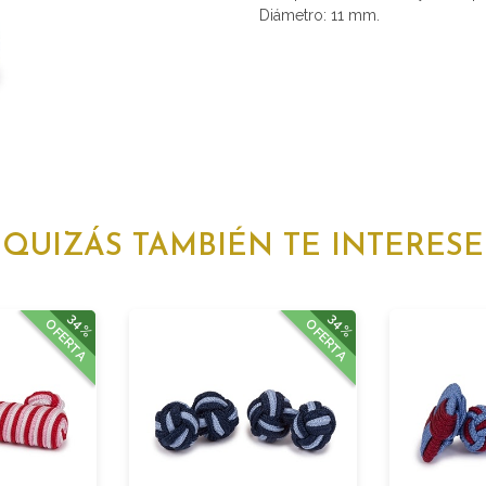
Diámetro: 11 mm.
QUIZÁS TAMBIÉN TE INTERESE
34%
34%
OFERTA
OFERTA