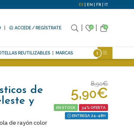
ES
EN
FR
IT
0
0
O
ACCEDE / REGÍSTRATE
OTELLAS REUTILIZABLES
MARCAS
8,
€
90
5,
€
sticos de
90
eleste y
EN STOCK
34% OFERTA
ENTREGA 24-48H
ola de rayón color