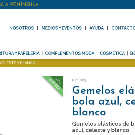
0€ A PENÍNSULA
NOSOTROS
MEDIOS Y EVENTOS
AYUDA
CONTACT
ITURA Y PAPELERÍA
COMPLEMENTOS MODA
COSMÉTICA
B
 CELESTE Y BLANCO
34%
Ref: 063
OFERTA
Gemelos elá
bola azul, c
blanco
Gemelos elásticos de b
azul, celeste y blanco