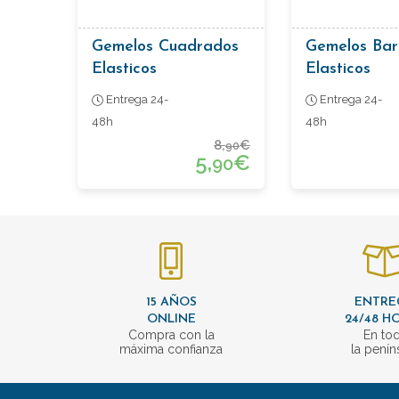
Gemelos Cuadrados
Gemelos Barr
Elasticos
Elasticos
Entrega 24-
Entrega 24-
48h
48h
8,
€
90
5,
€
90
15 AÑOS
ENTRE
ONLINE
24/48 H
Compra con la
En to
máxima confianza
la penín