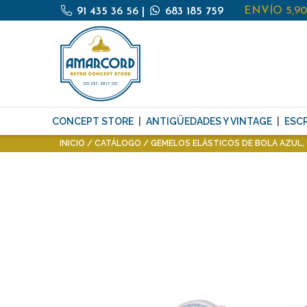
ENVÍO 5,9
91 435 36 56
|
683 185 759
CONCEPT STORE
ANTIGÜEDADES Y VINTAGE
ESCR
INICIO
CATÁLOGO
GEMELOS ELÁSTICOS DE BOLA AZUL,