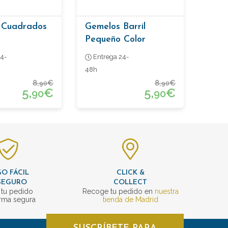
 Cuadrados
Gemelos Barril
Pequeño Color
Naranja
4-
Entrega 24-
48h
8,
€
8,
€
90
90
5,
€
5,
€
90
90
O FÁCIL
CLICK &
SEGURO
COLLECT
 tu pedido
Recoge tu pedido en
nuestra
rma segura
tienda de Madrid