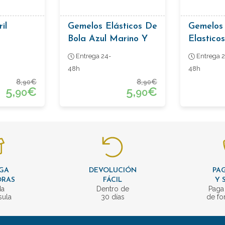
il
Gemelos Elásticos De
Gemelos
Bola Azul Marino Y
Elasticos
Celeste
Entrega 24-
Entrega 2
48h
48h
8,
€
8,
€
90
90
5,
€
5,
€
90
90
GA
DEVOLUCIÓN
PAG
ORAS
FÁCIL
Y 
da
Dentro de
Paga
sula
30 días
de fo