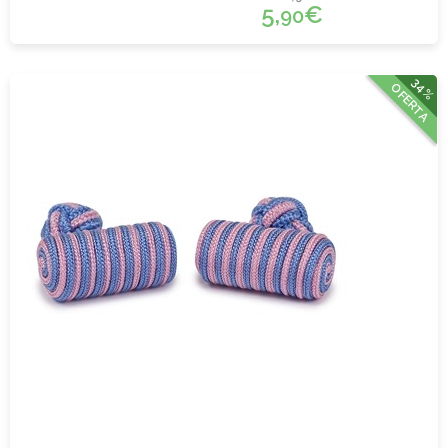
5,
€
90
34%
OFERTA