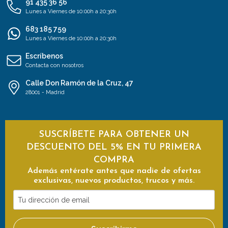
91 435 36 56
Lunes a Viernes de 10:00h a 20:30h
683 185 759
Lunes a Viernes de 10:00h a 20:30h
Escríbenos
Contacta con nosotros
Calle Don Ramón de la Cruz, 47
28001 - Madrid
SUSCRÍBETE PARA OBTENER UN
DESCUENTO DEL 5% EN TU PRIMERA
COMPRA
Además entérate antes que nadie de ofertas
exclusivas, nuevos productos, trucos y más.
Tu
dirección
de