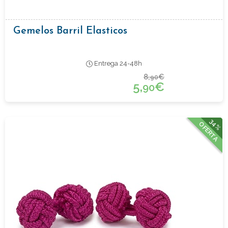
Gemelos Barril Elasticos
Entrega 24-48h
8,
€
90
5,
€
90
34%
OFERTA