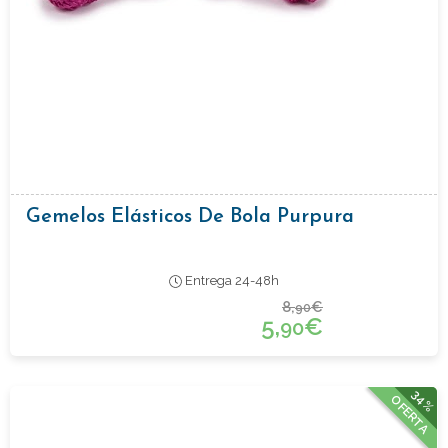
Gemelos Elásticos De Bola Purpura
Entrega 24-48h
8,
€
90
5,
€
90
34%
OFERTA