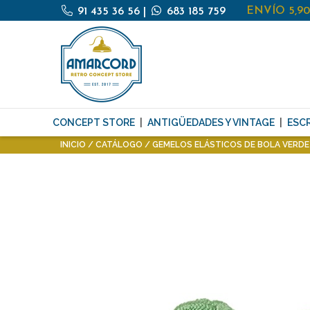
ENVÍO 5,9
91 435 36 56
|
683 185 759
CONCEPT STORE
ANTIGÜEDADES Y VINTAGE
ESCR
INICIO
CATÁLOGO
GEMELOS ELÁSTICOS DE BOLA VERDE