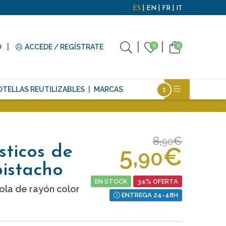
ES
EN
FR
IT
0
0
O
ACCEDE / REGÍSTRATE
OTELLAS REUTILIZABLES
MARCAS
8,
€
90
5,
€
sticos de
90
pistacho
EN STOCK
34% OFERTA
ola de rayón color
ENTREGA 24-48H