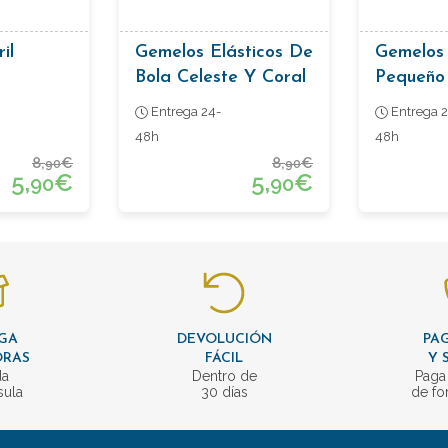
il
Gemelos Elásticos De
Gemelos 
Bola Celeste Y Coral
Pequeño 
Negro
Entrega 24-
Entrega 2
48h
48h
8,
€
8,
€
90
90
5,
€
5,
€
90
90
GA
DEVOLUCIÓN
PAG
ORAS
FÁCIL
Y 
da
Dentro de
Paga
sula
30 días
de fo