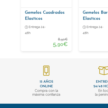
Gemelos Cuadrados
Gemelos Barr
Elasticos
Elasticos
Entrega 24-
Entrega 24-
48h
48h
8,
€
90
5,
€
90
15 AÑOS
ENTRE
ONLINE
24/48 H
Compra con la
En to
máxima confianza
la penín