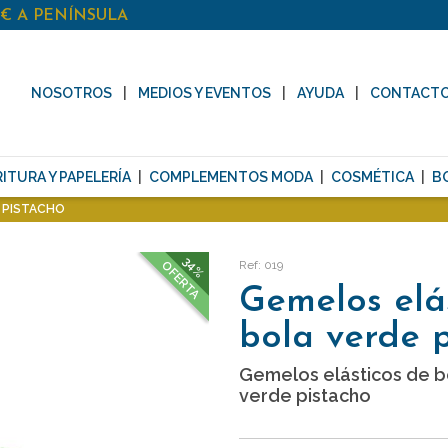
0€ A PENÍNSULA
NOSOTROS
MEDIOS Y EVENTOS
AYUDA
CONTACT
ITURA Y PAPELERÍA
COMPLEMENTOS MODA
COSMÉTICA
B
 PISTACHO
34%
Ref: 019
OFERTA
Gemelos elá
bola verde 
Gemelos elásticos de b
verde pistacho