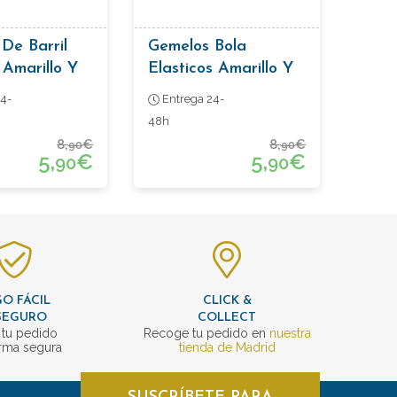
De Barril
Gemelos Bola
Amarillo Y
Elasticos Amarillo Y
Celeste
4-
Entrega 24-
48h
8,
€
8,
€
90
90
5,
€
5,
€
90
90
O FÁCIL
CLICK &
SEGURO
COLLECT
 tu pedido
Recoge tu pedido en
nuestra
rma segura
tienda de Madrid