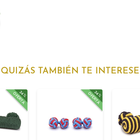
QUIZÁS TAMBIÉN TE INTERESE
34%
34%
OFERTA
OFERTA