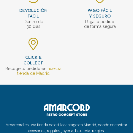
DEVOLUCIÓN
PAGO FÁCIL
FÁCIL
Y SEGURO
Dentro de
Paga tu pedido
30 días
de forma segura
CLICK &
COLLECT
Recoge tu pedido en
nuestra
tienda de Madrid
Amarcord es una tienda de estilo vintage en Madrid, donde encontrar
accesorios, regalos, joyería, bisutería, relojes...