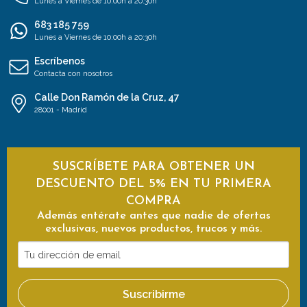
Lunes a Viernes de 10:00h a 20:30h
683 185 759
Lunes a Viernes de 10:00h a 20:30h
Escríbenos
Contacta con nosotros
Calle Don Ramón de la Cruz, 47
28001 - Madrid
SUSCRÍBETE PARA OBTENER UN
DESCUENTO DEL 5% EN TU PRIMERA
COMPRA
Además entérate antes que nadie de ofertas
exclusivas, nuevos productos, trucos y más.
Tu
dirección
de
Suscribirme
email