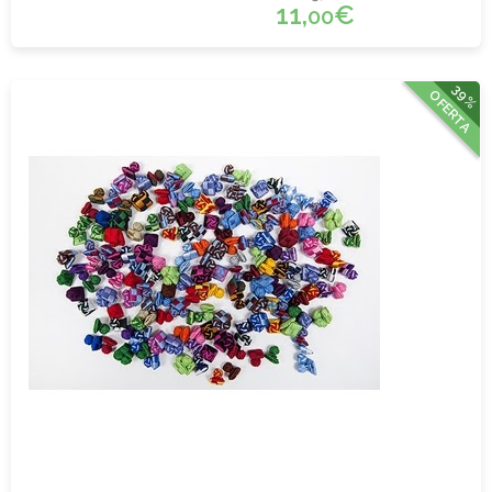
11,
€
00
39%
OFERTA