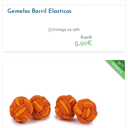
Gemelos Barril Elasticos
Entrega 24-48h
8,
€
90
5,
€
90
34%
OFERTA