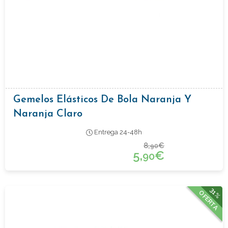
Gemelos Elásticos De Bola Naranja Y
Naranja Claro
Entrega 24-48h
8,
€
90
5,
€
90
31%
OFERTA