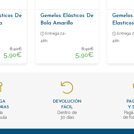
sticos De
Gemelos Elásticos De
Gemelos 
a
Bola Amarillo
Elasticos
Entrega 24-
Entrega 2
48h
48h
8,
€
8,
€
90
90
5,
€
5,
€
90
90
GA
DEVOLUCIÓN
PAG
ORAS
FÁCIL
Y 
da
Dentro de
Paga
sula
30 días
de fo