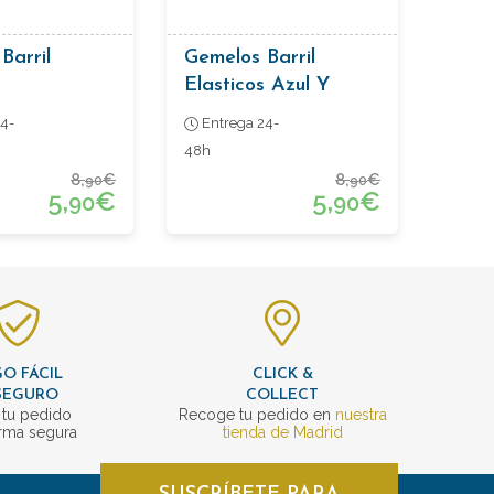
Barril
Gemelos Barril
Elasticos Azul Y
Naranja
4-
Entrega 24-
48h
8,
€
8,
€
90
90
5,
€
5,
€
90
90
O FÁCIL
CLICK &
SEGURO
COLLECT
 tu pedido
Recoge tu pedido en
nuestra
rma segura
tienda de Madrid