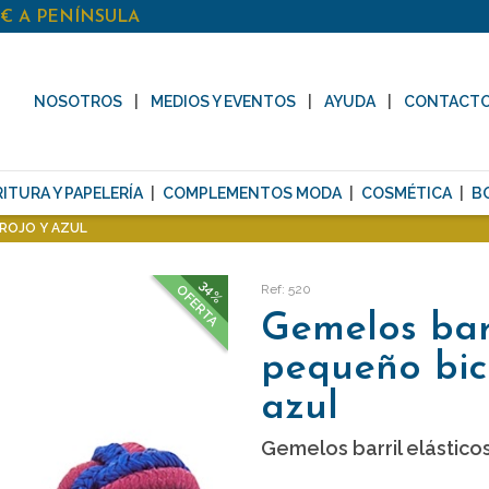
0€ A PENÍNSULA
NOSOTROS
MEDIOS Y EVENTOS
AYUDA
CONTACT
ITURA Y PAPELERÍA
COMPLEMENTOS MODA
COSMÉTICA
B
ROJO Y AZUL
34%
Ref: 520
OFERTA
Gemelos bar
pequeño bico
azul
Gemelos barril elásticos 