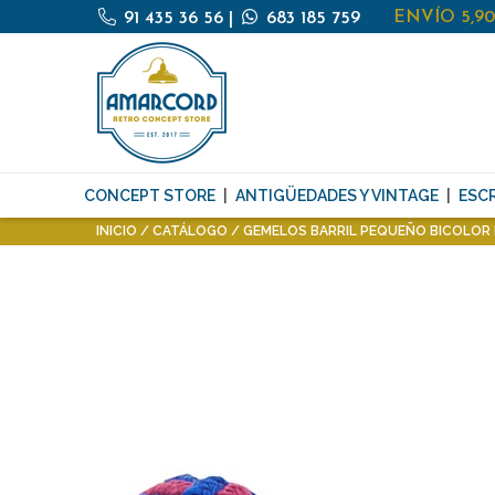
ENVÍO 5,9
91 435 36 56
|
683 185 759
CONCEPT STORE
ANTIGÜEDADES Y VINTAGE
ESCR
INICIO
CATÁLOGO
GEMELOS BARRIL PEQUEÑO BICOLOR 