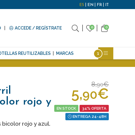
ES
EN
FR
IT
0
0
O
ACCEDE / REGÍSTRATE
OTELLAS REUTILIZABLES
MARCAS
8,
€
90
5,
€
ril
90
lor rojo y
EN STOCK
34% OFERTA
ENTREGA 24-48H
bicolor rojo y azul.