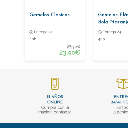
Gemelos Clasicos
Gemelos Elá
Bola Naranj
Entrega 24-
Entrega 24-
48h
48h
27,
€
90
23,
€
90
15 AÑOS
ENTRE
ONLINE
24/48 H
Compra con la
En to
máxima confianza
la penín