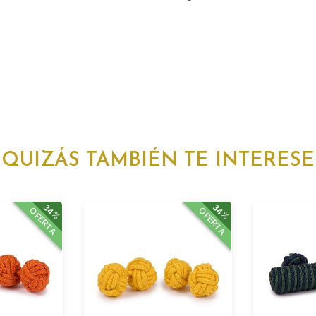
QUIZÁS TAMBIÉN TE INTERESE
34%
34%
OFERTA
OFERTA