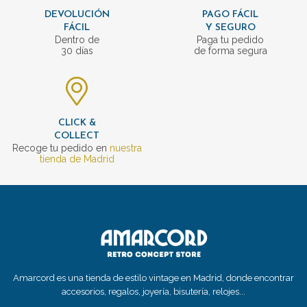
DEVOLUCIÓN
PAGO FÁCIL
FÁCIL
Y SEGURO
Dentro de
Paga tu pedido
30 días
de forma segura
CLICK &
COLLECT
Recoge tu pedido en
nuestra
tienda de Madrid
Amarcord es una tienda de estilo vintage en Madrid, donde encontrar
accesorios, regalos, joyería, bisutería, relojes...