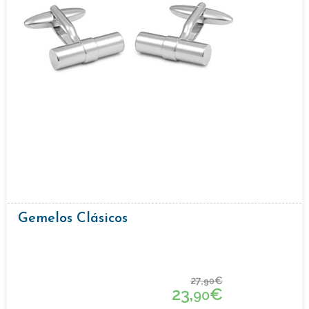
Gemelos Clásicos
27,
€
90
23,
€
90