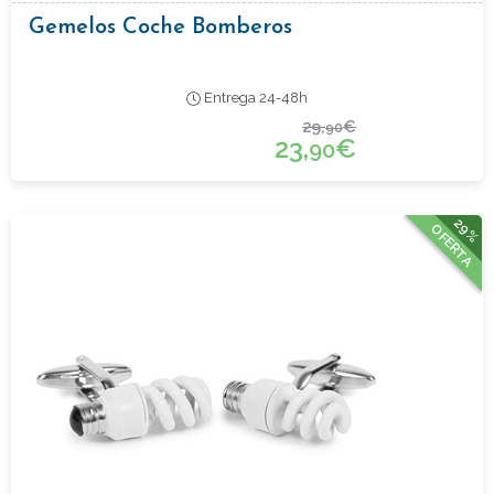
Gemelos Coche Bomberos
Entrega 24-48h
29,
€
90
23,
€
90
29%
OFERTA