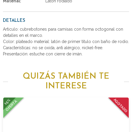
Material:
Latón rodiado
DETALLES
Articulo: cubrebotones para camisas con forma octogonal con
detalles en el marco.
Color: plateado material: latón de primer titulo con baño de rodio.
Características: no se oxida, anti alérgico, nickel-free.
Presentación: estuche con cierre de imán.
QUIZÁS TAMBIÉN TE
INTERESE
15%
AGOTADO
OFERTA