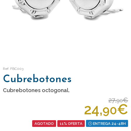
Ref: FBC003
Cubrebotones
Cubrebotones octogonal.
27,
€
90
24,
€
90
AGOTADO
11% OFERTA
ENTREGA 24-48H