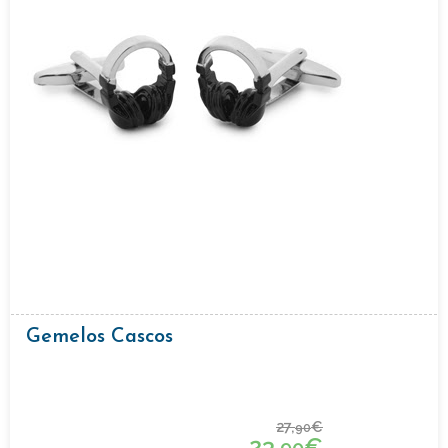
Gemelos Cascos
27,
€
90
23,
€