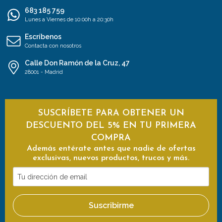
683 185 759
Lunes a Viernes de 10:00h a 20:30h
Escríbenos
Contacta con nosotros
Calle Don Ramón de la Cruz, 47
28001 - Madrid
SUSCRÍBETE PARA OBTENER UN
DESCUENTO DEL 5% EN TU PRIMERA
COMPRA
Además entérate antes que nadie de ofertas
exclusivas, nuevos productos, trucos y más.
Tu
dirección
de
Suscribirme
email