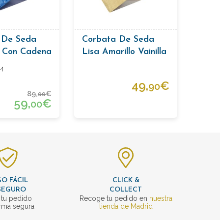
 De Seda
Corbata De Seda
l Con Cadena
Lisa Amarillo Vainilla
Con Trama
4-
49,
€
90
89,
€
00
59,
€
00
O FÁCIL
CLICK &
SEGURO
COLLECT
 tu pedido
Recoge tu pedido en
nuestra
rma segura
tienda de Madrid