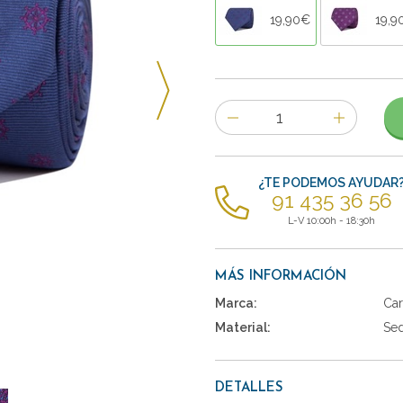
19,90€
19,9
Número
de
artículos
¿TE PODEMOS AYUDAR
91 435 36 56
L-V 10:00h - 18:30h
MÁS INFORMACIÓN
Marca:
Car
Material:
Se
DETALLES