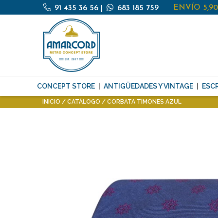
ENVÍO 5,9
91 435 36 56
|
683 185 759
CONCEPT STORE
ANTIGÜEDADES Y VINTAGE
ESCR
INICIO
CATÁLOGO
CORBATA TIMONES AZUL