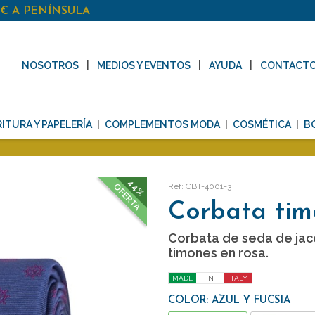
0€ A PENÍNSULA
NOSOTROS
MEDIOS Y EVENTOS
AYUDA
CONTACT
ITURA Y PAPELERÍA
COMPLEMENTOS MODA
COSMÉTICA
B
44%
Ref: CBT-4001-3
OFERTA
Corbata tim
Corbata de seda de jac
timones en rosa.
MADE
IN
ITALY
COLOR: AZUL Y FUCSIA