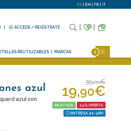
ES
EN
FR
IT
0
0
O
ACCEDE / REGÍSTRATE
OTELLAS REUTILIZABLES
MARCAS
35,
€
00
19,
€
ones azul
90
quard azul con
EN STOCK
44% OFERTA
ENTREGA 24-48H