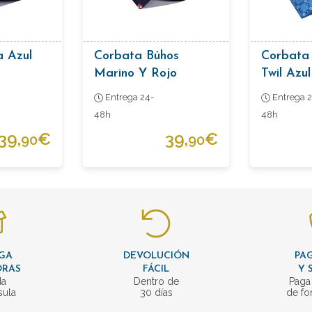
a Azul
Corbata Búhos
Corbata
Marino Y Rojo
Twil Azu
Entrega 24-
Entrega 2
48h
48h
39,
€
39,
€
90
90
GA
DEVOLUCIÓN
PAG
ORAS
FÁCIL
Y 
da
Dentro de
Paga
sula
30 días
de fo