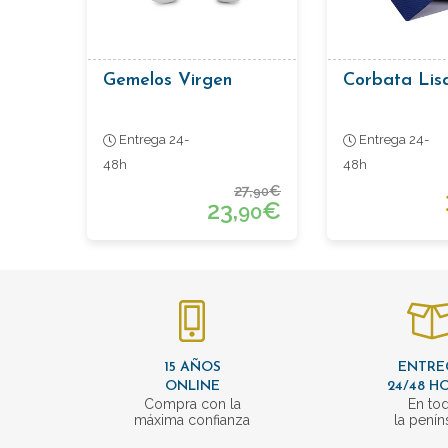
Gemelos Virgen
Corbata Lis
Entrega 24-
Entrega 24-
48h
48h
27,
€
90
23,
€
90
15 AÑOS
ENTRE
ONLINE
24/48 H
Compra con la
En to
máxima confianza
la penín