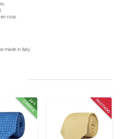
es.
.
en rosa.
a made in italy.
34%
AGOTADO
OFERTA