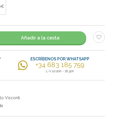
0€
Añadir a la cesta
?
ESCRÍBENOS POR WHATSAPP
+34 683 185 759
L-V 10:00h - 18:30h
lo Visconti
da