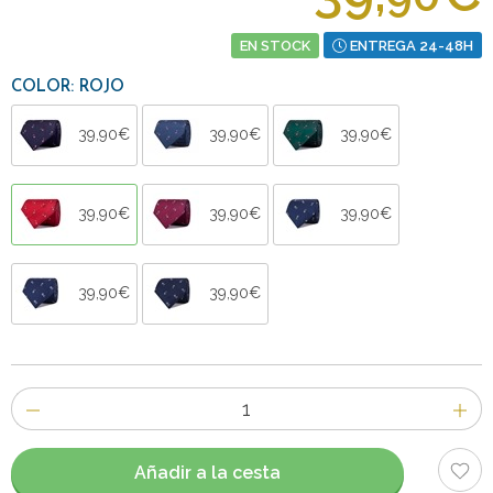
EN STOCK
ENTREGA 24-48H
COLOR: ROJO
39,90€
39,90€
39,90€
39,90€
39,90€
39,90€
39,90€
39,90€
Número
de
artículos
Añadir a la cesta