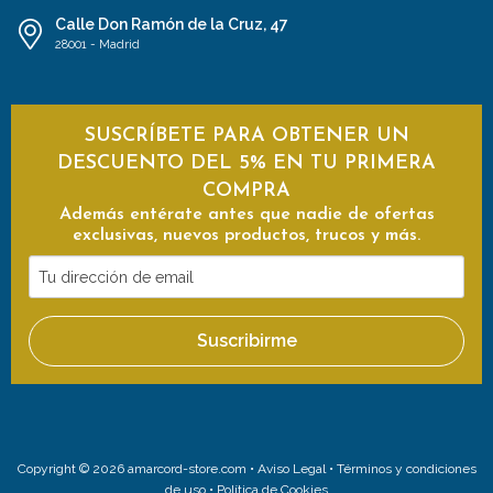
Calle Don Ramón de la Cruz, 47
28001 - Madrid
SUSCRÍBETE PARA OBTENER UN
DESCUENTO DEL 5% EN TU PRIMERA
COMPRA
Además entérate antes que nadie de ofertas
exclusivas, nuevos productos, trucos y más.
Tu
dirección
de
Suscribirme
email
Copyright © 2026 amarcord-store.com •
Aviso Legal
•
Términos y condiciones
de uso
•
Política de Cookies