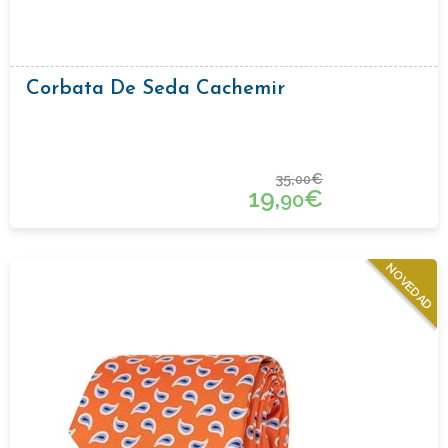
Corbata De Seda Cachemir
35,
€
00
19,
€
90
NOVEDAD