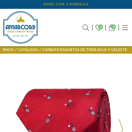
ENVÍO 5,90€ A PENÍNSULA
0
0
INICIO
CATÁLOGO
CORBATA RAQUETAS DE TENIS ROJA Y CELESTE