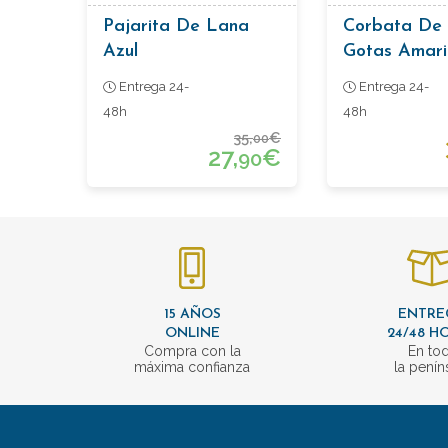
Pajarita De Lana
Corbata De 
Azul
Gotas Amari
Entrega 24-
Entrega 24-
48h
48h
35,
€
00
27,
€
90
15 AÑOS
ENTRE
ONLINE
24/48 H
Compra con la
En to
máxima confianza
la penín