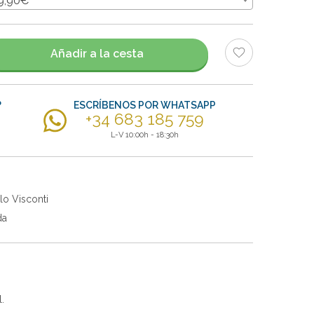
39,90€
Añadir a la cesta
?
ESCRÍBENOS POR WHATSAPP
+34 683 185 759
L-V 10:00h - 18:30h
lo Visconti
da
.