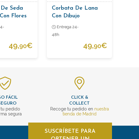
 De Seda
Corbata De Lana
Con Flores
Con Dibujo
Cachemire
4-
Entrega 24-
48h
49,
€
49,
€
90
90
O FÁCIL
CLICK &
SEGURO
COLLECT
 tu pedido
Recoge tu pedido en
nuestra
rma segura
tienda de Madrid
SUSCRÍBETE PARA