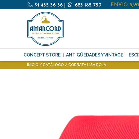
ENVÍO 5,9
91 435 36 56
|
683 185 759
CONCEPT STORE
ANTIGÜEDADES Y VINTAGE
ESCR
INICIO
CATÁLOGO
CORBATA LISA ROJA