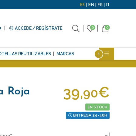
ES
EN
FR
IT
0
0
O
ACCEDE / REGÍSTRATE
OTELLAS REUTILIZABLES
MARCAS
39,
€
90
a Roja
EN STOCK
ENTREGA 24-48H