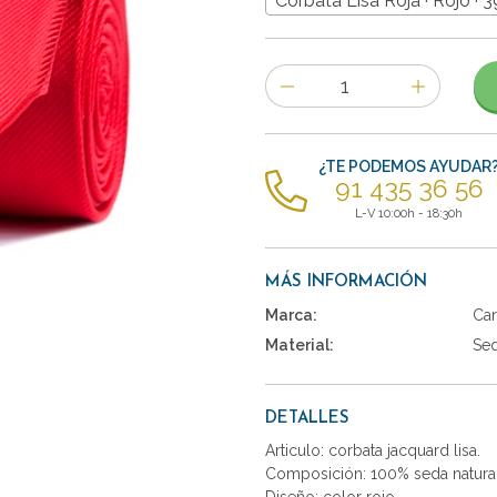
Corbata Lisa Roja · Rojo · 
Número
de
artículos
¿TE PODEMOS AYUDAR
91 435 36 56
L-V 10:00h - 18:30h
MÁS INFORMACIÓN
Marca:
Car
Material:
Se
DETALLES
Articulo: corbata jacquard lisa.
Composición: 100% seda natural