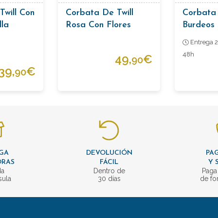
Twill Con
Corbata De Twill
Corbata
lla
Rosa Con Flores
Burdeos 
Entrega 2
48h
49,
€
90
39,
€
90
GA
DEVOLUCIÓN
PAG
ORAS
FÁCIL
Y 
da
Dentro de
Paga
sula
30 días
de fo