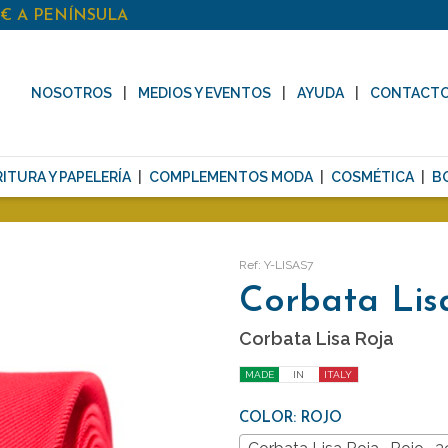
0€ A PENÍNSULA
NOSOTROS
MEDIOS Y EVENTOS
AYUDA
CONTACT
ITURA Y PAPELERÍA
COMPLEMENTOS MODA
COSMÉTICA
B
Ref: Y-LISAS7
Corbata Lis
Corbata Lisa Roja
MADE
IN
ITALY
COLOR: ROJO