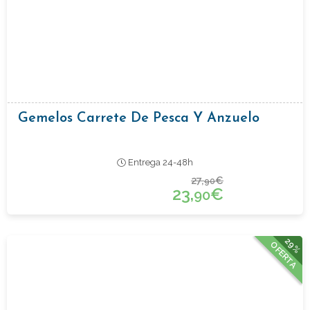
Gemelos Carrete De Pesca Y Anzuelo
Entrega 24-48h
27,
€
90
23,
€
90
29%
OFERTA