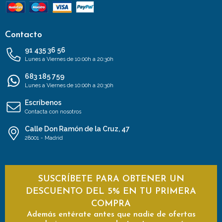
Contacto
91 435 36 56
Lunes a Viernes de 10:00h a 20:30h
683 185 759
Lunes a Viernes de 10:00h a 20:30h
Escríbenos
Contacta con nosotros
Calle Don Ramón de la Cruz, 47
28001 - Madrid
SUSCRÍBETE PARA OBTENER UN
DESCUENTO DEL 5% EN TU PRIMERA
COMPRA
Además entérate antes que nadie de ofertas