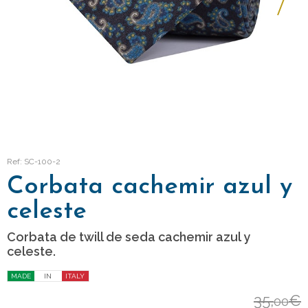
Ref: SC-100-2
Corbata cachemir azul y
celeste
Corbata de twill de seda cachemir azul y
celeste.
MADE
IN
ITALY
35,
€
00