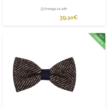
Entrega 24-48h
39,
€
90
21%
OFERTA