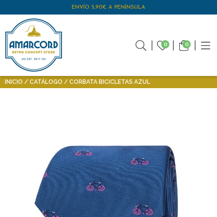
ENVÍO 5,90€ A PENÍNSULA
0
0
INICIO
CATÁLOGO
CORBATA BICICLETAS AZUL