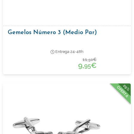
Gemelos Número 3 (medio Par)
Entrega 24-48h
11,
€
50
9,
€
95
29%
OFERTA