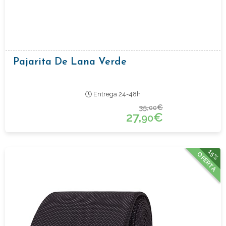
Pajarita De Lana Verde
Entrega 24-48h
35,
€
00
27,
€
90
15%
OFERTA