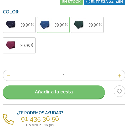
EN STOCK
ENTREGA 24-48H
COLOR:
39,90€
39,90€
39,90€
39,90€
Número
de
artículos
Añadir a la cesta
¿TE PODEMOS AYUDAR?
91 435 36 56
L-V 10:00h - 18:30h