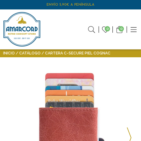
ENVÍO 5,90€ A PENÍNSULA
0
0
INICIO
CATÁLOGO
CARTERA C-SECURE PIEL COGNAC