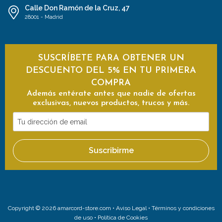
Calle Don Ramón de la Cruz, 47
28001 - Madrid
SUSCRÍBETE PARA OBTENER UN
DESCUENTO DEL 5% EN TU PRIMERA
COMPRA
Además entérate antes que nadie de ofertas
exclusivas, nuevos productos, trucos y más.
Tu
dirección
de
Suscribirme
email
Copyright © 2026 amarcord-store.com •
Aviso Legal
•
Términos y condiciones
de uso
•
Política de Cookies