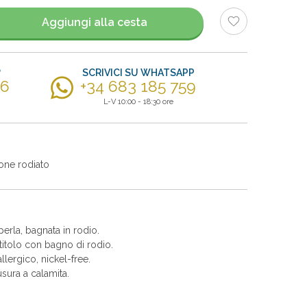
Aggiungi alla cesta
?
SCRIVICI SU WHATSAPP
56
+34 683 185 759
L-V 10:00 - 18:30 ore
one rodiato
perla, bagnata in rodio.
itolo con bagno di rodio.
allergico, nickel-free.
sura a calamita.