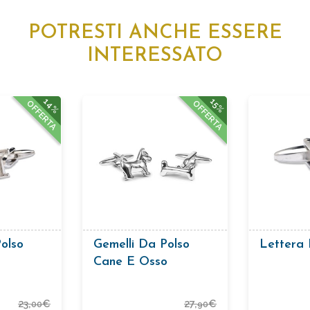
POTRESTI ANCHE ESSERE
INTERESSATO
14%
15%
OFFERTA
OFFERTA
olso
Gemelli Da Polso
Lettera
Cane E Osso
23,
€
27,
€
00
90