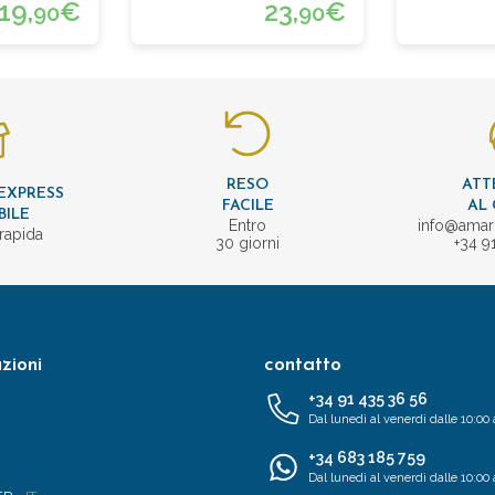
19,
€
23,
€
90
90
RESO
ATT
EXPRESS
FACILE
AL 
BILE
Entro
info@amar
rapida
30 giorni
+34 9
zioni
contatto
+34 91 435 36 56
Dal lunedì al venerdì dalle 10:00 
+34 683 185 759
Dal lunedì al venerdì dalle 10:00 