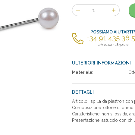
Numero
di
articoli
POSSIAMO AIUTARTI
+34 91 435 36 
L-V 10:00 - 18:30 ore
ULTERIORI INFORMAZIONI
Materiale:
Ott
DETTAGLI
Articolo : spilla da plastron con 
Composizione: ottone di primo t
Caratteristiche: non si ossida, an
Presentazione: astuccio con chiu