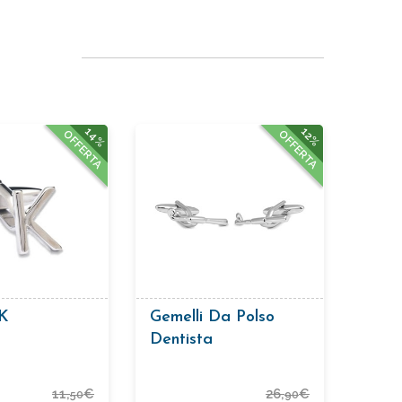
14%
12%
OFFERTA
OFFERTA
 K
Gemelli Da Polso
Dentista
11,
€
26,
€
50
90