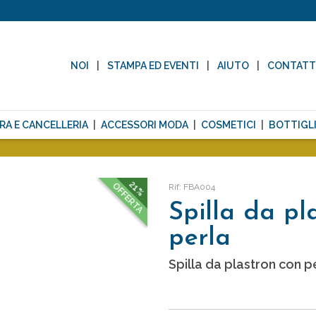
NOI
STAMPA ED EVENTI
AIUTO
CONTAT
RA E CANCELLERIA
ACCESSORI MODA
COSMETICI
BOTTIGLI
21%
OFFERTA
Rif: FBA004
Spilla da pl
perla
Spilla da plastron con p