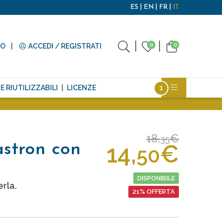
ES
EN
FR
IT
0
0
TO
ACCEDI / REGISTRATI
E RIUTILIZZABILI
LICENZE
18,
€
35
14,
€
astron con
50
DISPONIBILE
erla.
21% OFFERTA