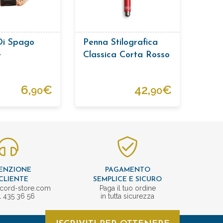
Di Spago
Penna Stilografica
e
Classica Corta Rosso
6,
€
42,
€
90
90
ENZIONE
PAGAMENTO
CLIENTE
SEMPLICE E SICURO
cord-store.com
Paga il tuo ordine
1 435 36 56
in tutta sicurezza