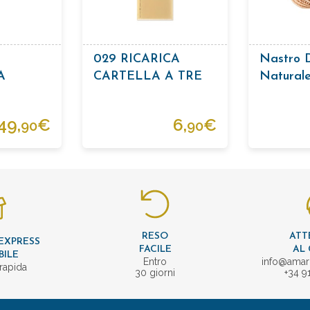
029 RICARICA
Nastro 
A
CARTELLA A TRE
Natural
OPACA
PIEGHE
49,
€
6,
€
90
90
ATITE
RESO
ATT
EXPRESS
FACILE
AL 
BILE
Entro
info@amar
rapida
30 giorni
+34 9