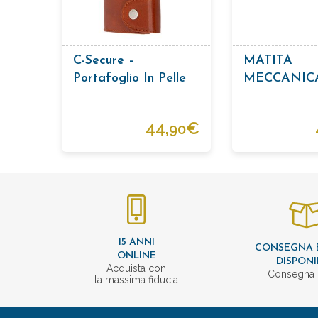
C-Secure –
MATITA
Portafoglio In Pelle
MECCANIC
Macchiato
CROMATA 
5,6 MM +
44,
€
90
TEMPERAM
15 ANNI
CONSEGNA 
ONLINE
DISPONI
Acquista con
Consegna 
la massima fiducia