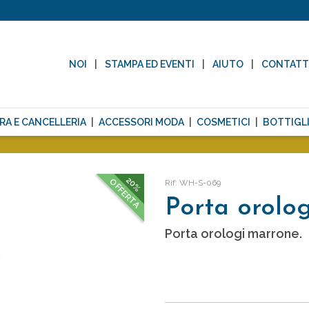
NOI
STAMPA ED EVENTI
AIUTO
CONTAT
RA E CANCELLERIA
ACCESSORI MODA
COSMETICI
BOTTIGLI
20%
OFFERTA
Rif: WH-S-069
Porta orolo
Porta orologi marrone.