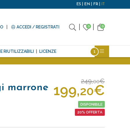
ES
EN
FR
IT
0
0
TO
ACCEDI / REGISTRATI
E RIUTILIZZABILI
LICENZE
249,
€
00
199,
€
gi marrone
20
DISPONIBILE
20% OFFERTA