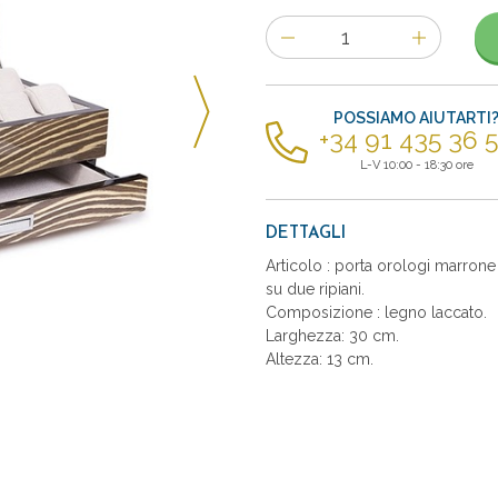
Numero
di
articoli
POSSIAMO AIUTARTI
+34 91 435 36 
L-V 10:00 - 18:30 ore
DETTAGLI
Articolo : porta orologi marrone 
su due ripiani.
Composizione : legno laccato.
Larghezza: 30 cm.
Altezza: 13 cm.