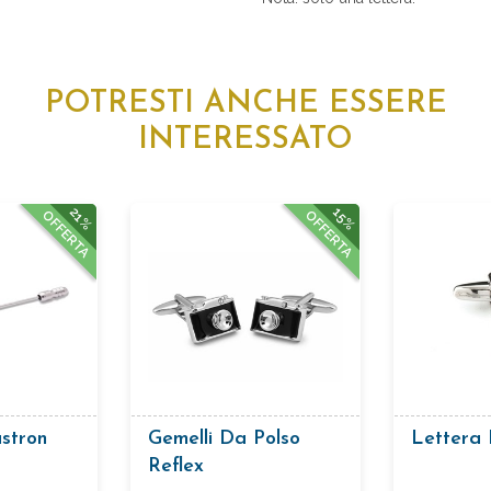
POTRESTI ANCHE ESSERE
INTERESSATO
21%
15%
OFFERTA
OFFERTA
astron
Gemelli Da Polso
Lettera 
Reflex