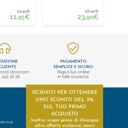
13,
€
27,
€
95
90
11,
€
23,
€
95
90
ENZIONE
PAGAMENTO
CLIENTE
SEMPLICE E SICURO
cord-store.com
Paga il tuo ordine
1 435 36 56
in tutta sicurezza
ISCRIVITI PER OTTENERE
UNO SCONTO DEL 5%
SUL TUO PRIMO
ACQUISTO
Inoltre, scopri prima di chiunque
alle 20:30
altro offerte esclusive, nuovi