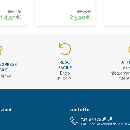
18,
€
27,
€
35
90
14,
€
23,
€
50
90
RESO
ATT
EXPRESS
FACILE
AL 
BILE
Entro
info@amar
rapida
30 giorni
+34 9
zioni
contatto
+34 91 435 36 56
Dal lunedì al venerdì dalle 10:00 