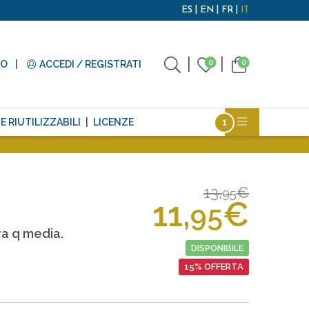
ES
EN
FR
IT
0
0
TO
ACCEDI / REGISTRATI
E RIUTILIZZABILI
LICENZE
13,
€
95
11,
€
95
ra q media.
DISPONIBILE
15% OFFERTA