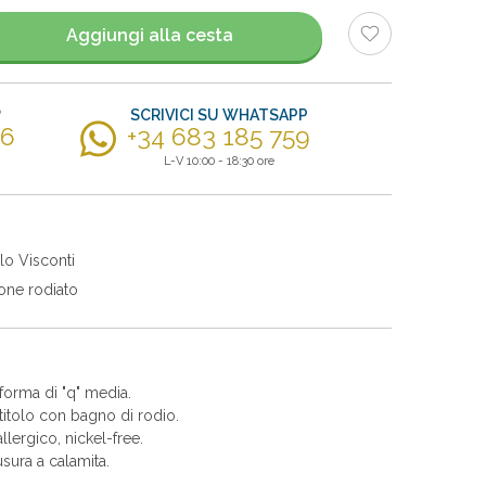
Aggiungi alla cesta
?
SCRIVICI SU WHATSAPP
56
+34 683 185 759
L-V 10:00 - 18:30 ore
lo Visconti
one rodiato
forma di "q" media.
itolo con bagno di rodio.
allergico, nickel-free.
sura a calamita.