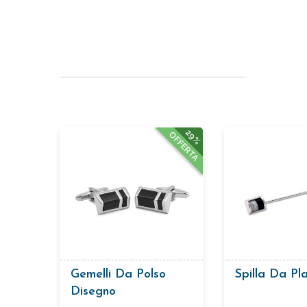
29%
OFFERTA
Gemelli Da Polso
Spilla Da Pl
Disegno