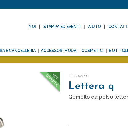
NOI
STAMPA ED EVENTI
AIUTO
CONTAT
RA E CANCELLERIA
ACCESSORI MODA
COSMETICI
BOTTIGLI
15%
OFFERTA
Rif: A003-Q3
Lettera q
Gemello da polso lette