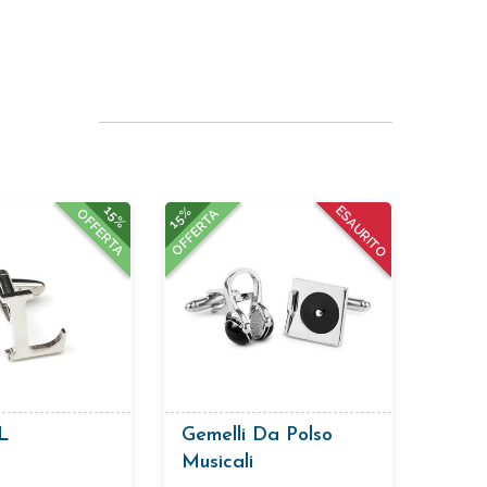
15%
15%
ESAURITO
OFFERTA
OFFERTA
L
Gemelli Da Polso
Musicali