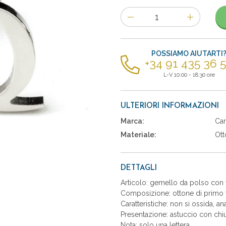
Numero
di
articoli
POSSIAMO AIUTARTI
+34 91 435 36 
L-V 10:00 - 18:30 ore
ULTERIORI INFORMAZIONI
Marca:
Car
Materiale:
Ott
DETTAGLI
Articolo: gemello da polso con 
Composizione: ottone di primo t
Caratteristiche: non si ossida, an
Presentazione: astuccio con chiu
Nota: solo una lettera.