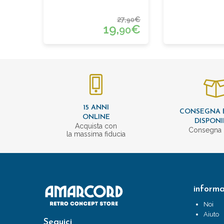
27,
€
90
19,
€
90
15 ANNI
CONSEGNA 
ONLINE
DISPONI
Acquista con
Consegna 
la massima fiducia
informa
Noi
Aiuto
Seguici