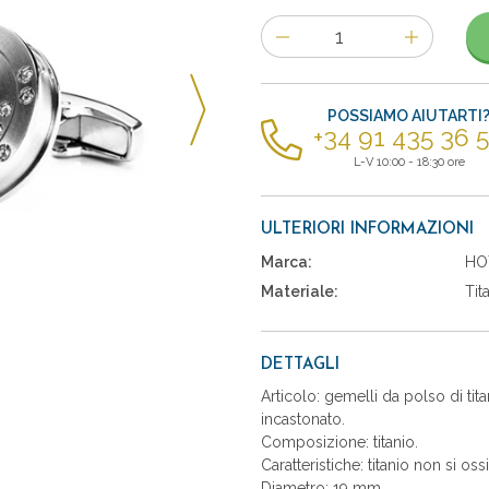
Numero
di
articoli
POSSIAMO AIUTARTI
+34 91 435 36 
L-V 10:00 - 18:30 ore
ULTERIORI INFORMAZIONI
Marca:
HO
Materiale:
Tit
DETTAGLI
Articolo: gemelli da polso di tit
incastonato.
Composizione: titanio.
Caratteristiche: titanio non si oss
Diametro: 19 mm.