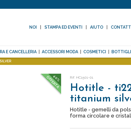
NOI
STAMPA ED EVENTI
AIUTO
CONTAT
RA E CANCELLERIA
ACCESSORI MODA
COSMETICI
BOTTIGLI
SILVER
40%
OFFERTA
Rif: HC1501-01
Hotitle - ti2
titanium silv
Hotitle - gemelli da pols
forma circolare e cristal