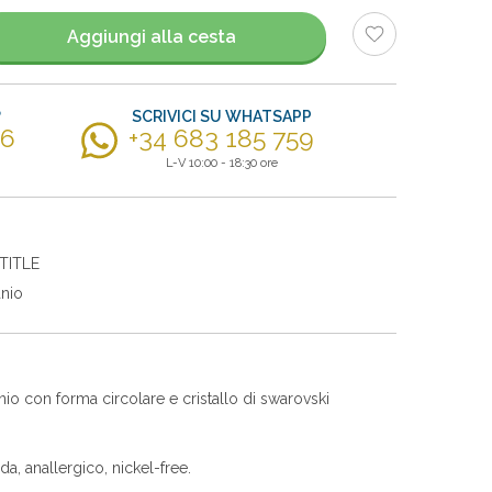
Aggiungi alla cesta
?
SCRIVICI SU WHATSAPP
56
+34 683 185 759
L-V 10:00 - 18:30 ore
TITLE
anio
anio con forma circolare e cristallo di swarovski
ida, anallergico, nickel-free.