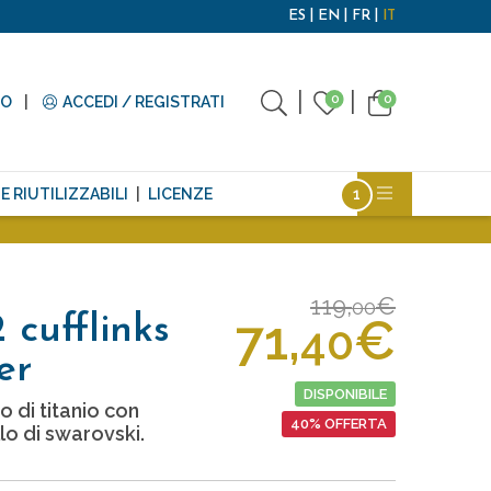
ES
EN
FR
IT
0
0
TO
ACCEDI / REGISTRATI
E RIUTILIZZABILI
LICENZE
119,
€
00
71,
€
2 cufflinks
40
er
DISPONIBILE
o di titanio con
40% OFFERTA
lo di swarovski.