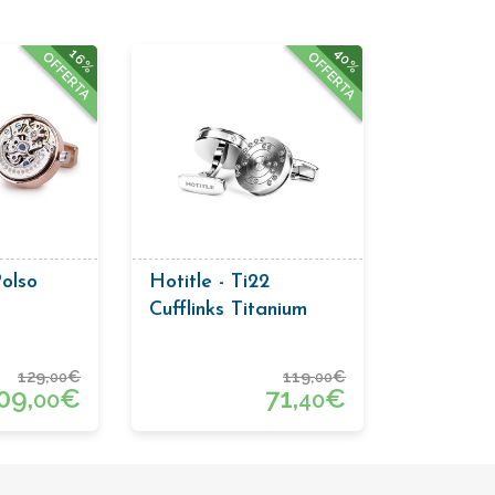
40%
16%
OFFERTA
OFFERTA
olso
Hotitle - Ti22
Cufflinks Titanium
Silver
129,
€
119,
€
00
00
09,
€
71,
€
00
40