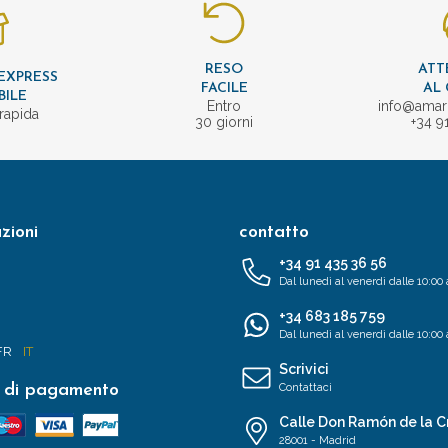
RESO
ATT
EXPRESS
FACILE
AL 
BILE
Entro
info@amar
rapida
30 giorni
+34 9
zioni
contatto
+34 91 435 36 56
Dal lunedì al venerdì dalle 10:00 
+34 683 185 759
Dal lunedì al venerdì dalle 10:00 
FR
IT
Scrivici
 di pagamento
Contattaci
Calle Don Ramón de la C
28001 - Madrid