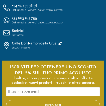
+34 91 435 36 56
Dal lunedì al venerdì dalle 10:00 alle 20:30
+34 683 185 759
Dal lunedì al venerdì dalle 10:00 alle 20:30
Scrivici
Contattaci
Calle Don Ramón de la Cruz, 47
28001 - Madrid
ISCRIVITI PER OTTENERE UNO SCONTO
DEL 5% SUL TUO PRIMO ACQUISTO
Inoltre, scopri prima di chiunque altro offerte
esclusive, nuovi prodotti, trucchi e altro ancora.
Il
tuo
indirizzo
Iscriversi