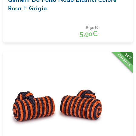
Gemelli Da Polso Nodo Elastici Colore
Rosa E Grigio
8,
€
90
5,
€
90
34%
OFFERTA