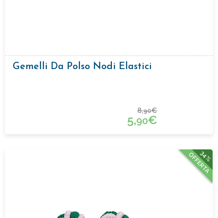
Gemelli Da Polso Nodi Elastici
8,
€
90
5,
€
90
34%
OFFERTA