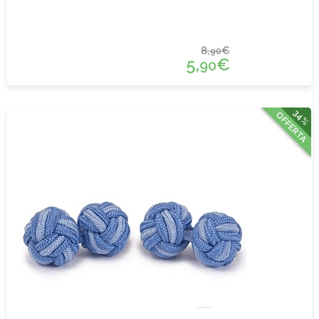
8,
€
90
5,
€
90
34%
OFFERTA