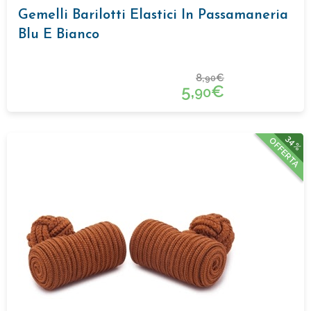
Gemelli Barilotti Elastici In Passamaneria
Blu E Bianco
8,
€
90
5,
€
90
34%
OFFERTA