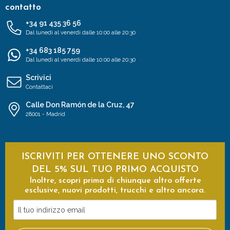
contatto
+34 91 435 36 56
Dal lunedì al venerdì dalle 10:00 alle 20:30
+34 683 185 759
Dal lunedì al venerdì dalle 10:00 alle 20:30
Scrivici
Contattaci
Calle Don Ramón de la Cruz, 47
28001 - Madrid
ISCRIVITI PER OTTENERE UNO SCONTO
DEL 5% SUL TUO PRIMO ACQUISTO
Inoltre, scopri prima di chiunque altro offerte
esclusive, nuovi prodotti, trucchi e altro ancora.
Il
tuo