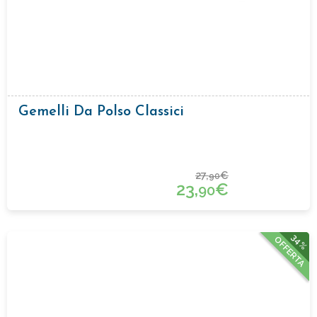
Gemelli Da Polso Classici
27,
€
90
23,
€
90
34%
OFFERTA