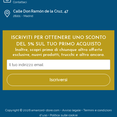
Contattaci
Calle Don Ramón de la Cruz, 47
28001 - Madrid
ISCRIVITI PER OTTENERE UNO SCONTO
DEL 5% SUL TUO PRIMO ACQUISTO
Inoltre, scopri prima di chiunque altro offerte
esclusive, nuovi prodotti, trucchi e altro ancora.
Il
tuo
indirizzo
Iscriversi
email
Copyright © 2026 amarcord-store.com •
Avviso legale
•
Termini e condizioni
d'uso
•
Politica sulle cookie