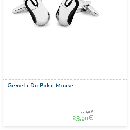
Gemelli Da Polso Mouse
27,
€
90
23,
€
90