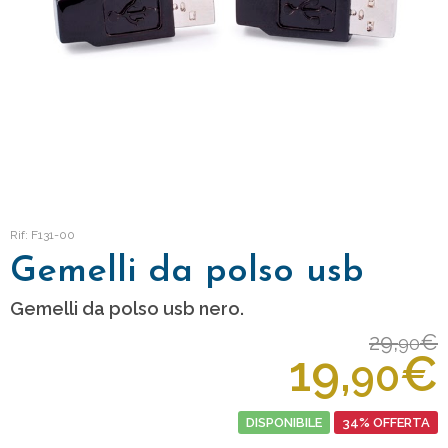
Rif: F131-00
Gemelli da polso usb
Gemelli da polso usb nero.
29,
€
90
19,
€
90
DISPONIBILE
34% OFFERTA