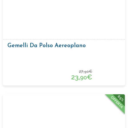
Gemelli Da Polso Aereoplano
27,
€
90
23,
€
90
65%
OFFERTA