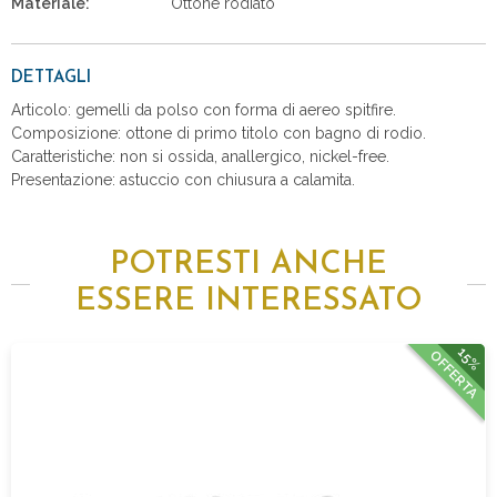
Materiale:
Ottone rodiato
DETTAGLI
Articolo: gemelli da polso con forma di aereo spitfire.
Composizione: ottone di primo titolo con bagno di rodio.
Caratteristiche: non si ossida, anallergico, nickel-free.
Presentazione: astuccio con chiusura a calamita.
POTRESTI ANCHE
ESSERE INTERESSATO
15%
OFFERTA