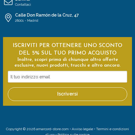
Contattaci
Calle Don Ramón de la Cruz, 47
28001 - Madrid
ISCRIVITI PER OTTENERE UNO SCONTO
DEL 5% SUL TUO PRIMO ACQUISTO
Inoltre, scopri prima di chiunque altro offerte
esclusive, nuovi prodotti, trucchi e altro ancora.
Il
tuo
indirizzo
Iscriversi
email
Copyright © 2026 amarcord-store.com •
Avviso legale
•
Termini e condizioni
d'uso
•
Politica sulle cookie