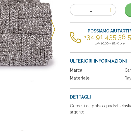
Numero
di
articoli
POSSIAMO AIUTARTI
+34 91 435 36 
L-V 10:00 - 18:30 ore
ULTERIORI INFORMAZIONI
Marca:
Car
Materiale:
Ra
DETTAGLI
Gemelli da polso quadrati elasti
argento.