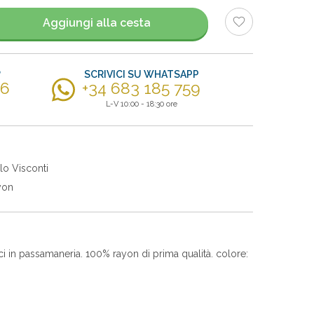
Aggiungi alla cesta
?
SCRIVICI SU WHATSAPP
56
+34 683 185 759
L-V 10:00 - 18:30 ore
lo Visconti
yon
ci in passamaneria. 100% rayon di prima qualità. colore: