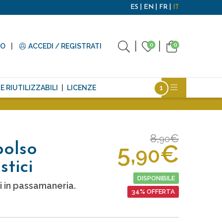
ES
EN
FR
IT
0
0
TO
ACCEDI / REGISTRATI
E RIUTILIZZABILI
LICENZE
8,
€
90
5,
€
polso
90
stici
DISPONIBILE
i in passamaneria.
34% OFFERTA