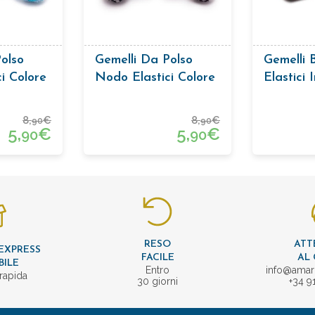
olso
Gemelli Da Polso
Gemelli B
i Colore
Nodo Elastici Colore
Elastici I
Nero E Grigio
Passama
Verde E
8,
€
8,
€
90
90
5,
€
5,
€
90
90
RESO
ATT
EXPRESS
FACILE
AL 
BILE
Entro
info@amar
rapida
30 giorni
+34 9