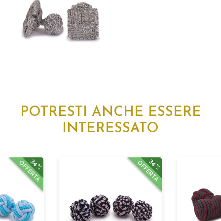
POTRESTI ANCHE ESSERE
INTERESSATO
34%
34%
OFFERTA
OFFERTA