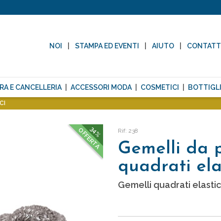
NOI
STAMPA ED EVENTI
AIUTO
CONTAT
RA E CANCELLERIA
ACCESSORI MODA
COSMETICI
BOTTIGLI
CI
34%
OFFERTA
Rif: 238
Gemelli da 
quadrati ela
Gemelli quadrati elastic