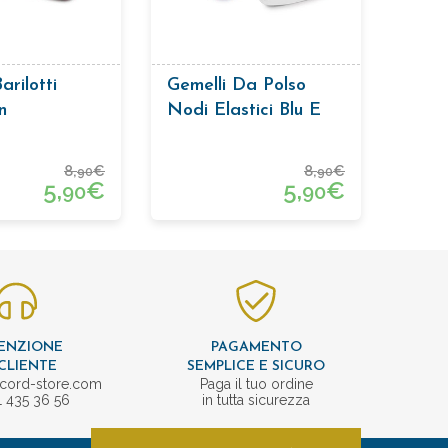
arilotti
Gemelli Da Polso
n
Nodi Elastici Blu E
neria Colore
Bordeaux
 Rosso
8,
€
8,
€
90
90
5,
€
5,
€
90
90
ENZIONE
PAGAMENTO
CLIENTE
SEMPLICE E SICURO
cord-store.com
Paga il tuo ordine
1 435 36 56
in tutta sicurezza