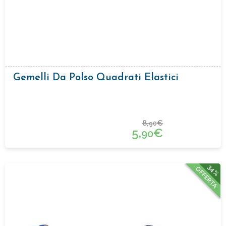
Gemelli Da Polso Quadrati Elastici
8,
€
90
5,
€
90
34%
OFFERTA