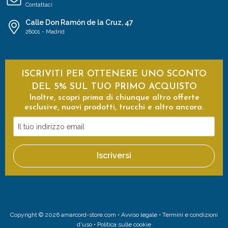
Contattaci
Calle Don Ramón de la Cruz, 47
28001 - Madrid
ISCRIVITI PER OTTENERE UNO SCONTO
DEL 5% SUL TUO PRIMO ACQUISTO
Inoltre, scopri prima di chiunque altro offerte
esclusive, nuovi prodotti, trucchi e altro ancora.
Il
tuo
indirizzo
Iscriversi
email
Copyright © 2026 amarcord-store.com •
Avviso legale
•
Termini e condizioni
d'uso
•
Politica sulle cookie