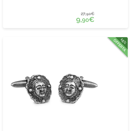
27,
€
90
9,
€
90
15%
OFFERTA