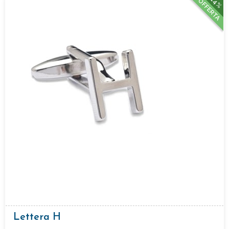
14%
OFFERTA
Lettera H