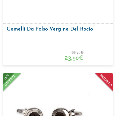
Gemelli Da Polso Vergine Del Rocío
27,
€
90
23,
€
90
29%
ESAURITO
OFFERTA