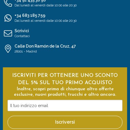
Dal lunedì al venerdì dalle 10:00 alle 20:30
+34 683 185 759
Dal lunedì al venerdì dalle 10:00 alle 20:30
Scrivici
Contattaci
Calle Don Ramón de la Cruz, 47
28001 - Madrid
ISCRIVITI PER OTTENERE UNO SCONTO
DEL 5% SUL TUO PRIMO ACQUISTO
Inoltre, scopri prima di chiunque altro offerte
esclusive, nuovi prodotti, trucchi e altro ancora.
Il
tuo
indirizzo
Iscriversi
email