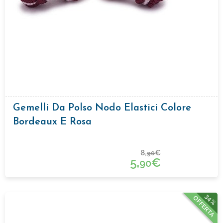
Gemelli Da Polso Nodo Elastici Colore
Bordeaux E Rosa
8,
€
90
5,
€
90
34%
OFFERTA