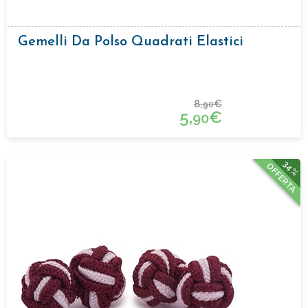
Gemelli Da Polso Quadrati Elastici
8,
€
90
5,
€
90
34%
OFFERTA