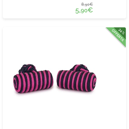
8,
€
90
5,
€
90
34%
OFFERTA