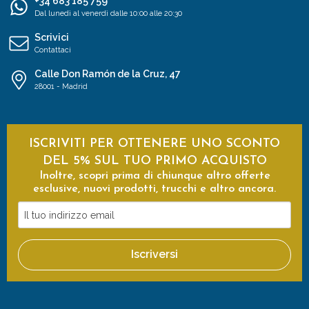
+34 683 185 759
Dal lunedì al venerdì dalle 10:00 alle 20:30
Scrivici
Contattaci
Calle Don Ramón de la Cruz, 47
28001 - Madrid
ISCRIVITI PER OTTENERE UNO SCONTO
DEL 5% SUL TUO PRIMO ACQUISTO
Inoltre, scopri prima di chiunque altro offerte
esclusive, nuovi prodotti, trucchi e altro ancora.
Il
tuo
indirizzo
Iscriversi
email