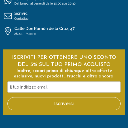
Dal lunedì al venerdì dalle 10:00 alle 20:30
Scrivici
Contattaci
Calle Don Ramón de la Cruz, 47
28001 - Madrid
ISCRIVITI PER OTTENERE UNO SCONTO
DEL 5% SUL TUO PRIMO ACQUISTO
Inoltre, scopri prima di chiunque altro offerte
esclusive, nuovi prodotti, trucchi e altro ancora.
Il
tuo
indirizzo
Iscriversi
email