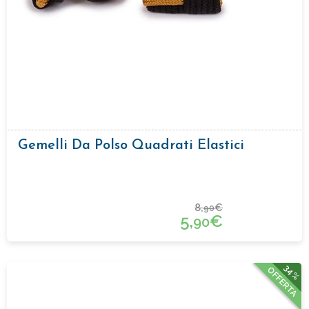
Gemelli Da Polso Quadrati Elastici
8,
€
90
5,
€
90
34%
OFFERTA