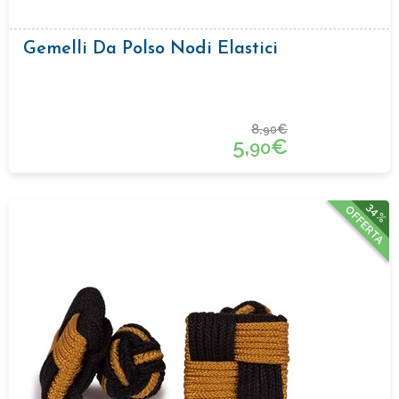
Gemelli Da Polso Nodi Elastici
8,
€
90
5,
€
90
34%
OFFERTA