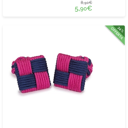
8,
€
90
5,
€
90
34%
OFFERTA