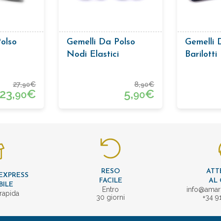
olso
Gemelli Da Polso
Gemelli 
Nodi Elastici
Barilotti 
27,
€
8,
€
90
90
23,
€
5,
€
90
90
RESO
ATT
EXPRESS
FACILE
AL 
BILE
Entro
info@amar
rapida
30 giorni
+34 9