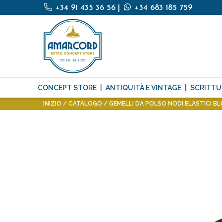
+34 91 435 36 56
|
+34 683 185 759
CONCEPT STORE
ANTIQUITÀ E VINTAGE
SCRITTU
INIZIO
CATALOGO
GEMELLI DA POLSO NODI ELASTICI BL