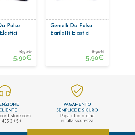
Da Polso
Gemelli Da Polso
Elastici
Barilotti Elastici
8,
€
8,
€
90
90
5,
€
5,
€
90
90
ENZIONE
PAGAMENTO
CLIENTE
SEMPLICE E SICURO
cord-store.com
Paga il tuo ordine
1 435 36 56
in tutta sicurezza