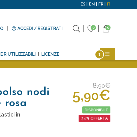
ES
EN
FR
IT
0
0
TO
ACCEDI / REGISTRATI
E RIUTILIZZABILI
LICENZE
8,
€
90
5,
€
polso nodi
90
e rosa
DISPONIBILE
stici in
34% OFFERTA