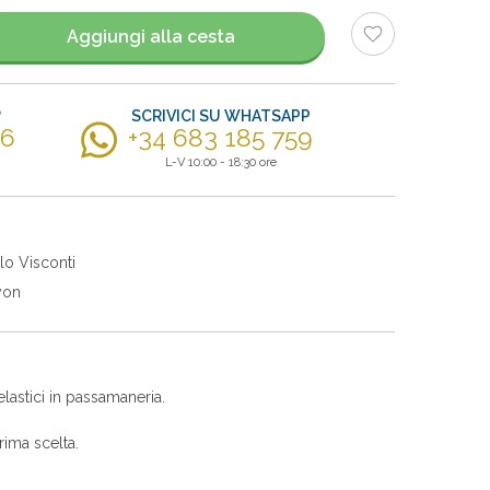
Aggiungi alla cesta
?
SCRIVICI SU WHATSAPP
56
+34 683 185 759
L-V 10:00 - 18:30 ore
lo Visconti
yon
lastici in passamaneria.
ima scelta.