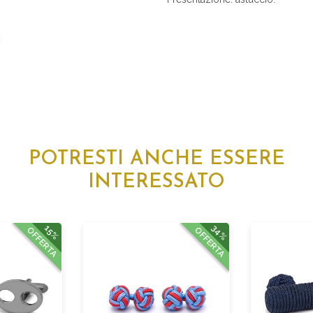
POTRESTI ANCHE ESSERE
INTERESSATO
34%
15%
OFFERTA
OFFERTA