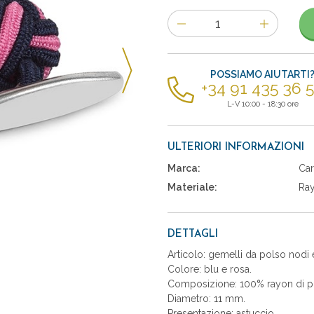
Numero
di
articoli
POSSIAMO AIUTARTI
+34 91 435 36 
L-V 10:00 - 18:30 ore
ULTERIORI INFORMAZIONI
Marca:
Car
Materiale:
Ra
DETTAGLI
Articolo: gemelli da polso nodi e
Colore: blu e rosa.
Composizione: 100% rayon di pr
Diametro: 11 mm.
Presentazione: astuccio.