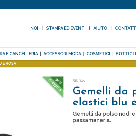
NOI
STAMPA ED EVENTI
AIUTO
CONTAT
RA E CANCELLERIA
ACCESSORI MODA
COSMETICI
BOTTIGLI
U E ROSA
34%
OFFERTA
Rif: 925
Gemelli da 
elastici blu 
Gemelli da polso nodi ela
passamaneria.