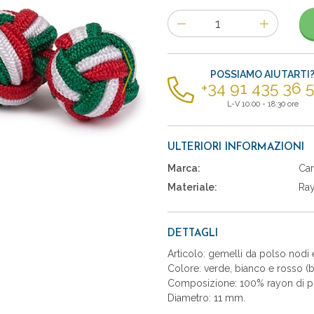
Numero
di
articoli
POSSIAMO AIUTARTI
+34 91 435 36 
L-V 10:00 - 18:30 ore
ULTERIORI INFORMAZIONI
Marca:
Car
Materiale:
Ra
DETTAGLI
Articolo: gemelli da polso nodi e
Colore: verde, bianco e rosso (ba
Composizione: 100% rayon di pr
Diametro: 11 mm.