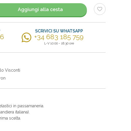
Aggiungi alla cesta
?
SCRIVICI SU WHATSAPP
56
+34 683 185 759
L-V 10:00 - 18:30 ore
lo Visconti
yon
lastici in passamaneria.
ndiera italiana).
ima scelta.