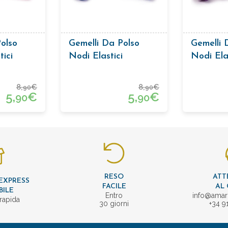
olso
Gemelli Da Polso
Gemelli 
tici
Nodi Elastici
Nodi Ela
8,
€
8,
€
90
90
5,
€
5,
€
90
90
RESO
ATT
EXPRESS
FACILE
AL 
BILE
Entro
info@amar
rapida
30 giorni
+34 9