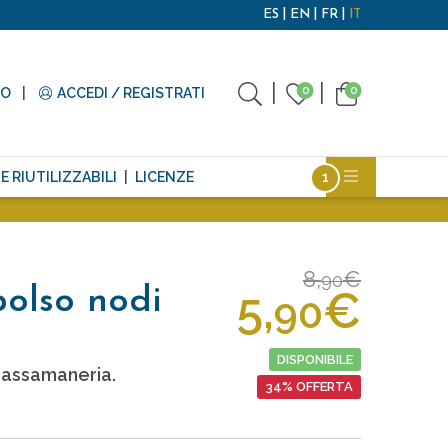
ES
EN
FR
IT
0
0
TO
ACCEDI / REGISTRATI
E RIUTILIZZABILI
LICENZE
8,
€
90
5,
€
polso nodi
90
DISPONIBILE
 passamaneria.
34% OFFERTA