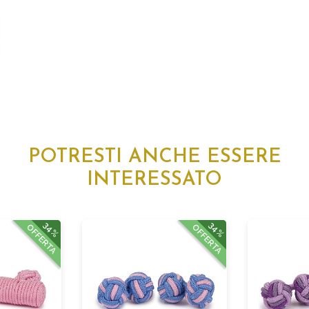
POTRESTI ANCHE ESSERE
INTERESSATO
34%
34%
OFFERTA
OFFERTA