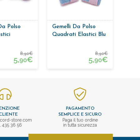
Da Polso
Gemelli Da Polso
stici
Quadrati Elastici Blu
E Rosa
8,
€
8,
€
90
90
5,
€
5,
€
90
90
ENZIONE
PAGAMENTO
CLIENTE
SEMPLICE E SICURO
cord-store.com
Paga il tuo ordine
1 435 36 56
in tutta sicurezza