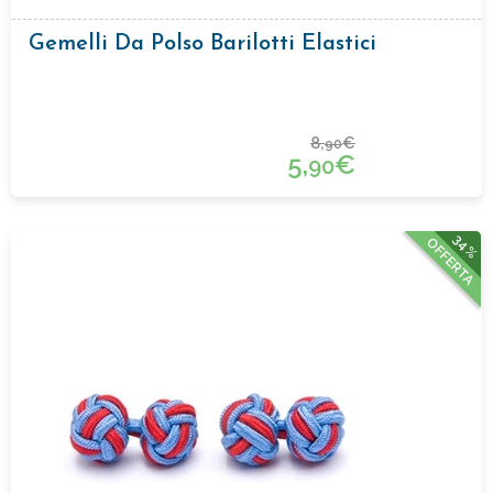
Gemelli Da Polso Barilotti Elastici
8,
€
90
5,
€
90
34%
OFFERTA