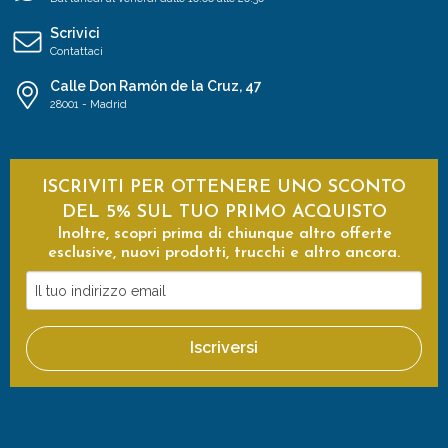
Scrivici
Contattaci
Calle Don Ramón de la Cruz, 47
28001 - Madrid
ISCRIVITI PER OTTENERE UNO SCONTO
DEL 5% SUL TUO PRIMO ACQUISTO
Inoltre, scopri prima di chiunque altro offerte
esclusive, nuovi prodotti, trucchi e altro ancora.
Il
tuo
indirizzo
Iscriversi
email