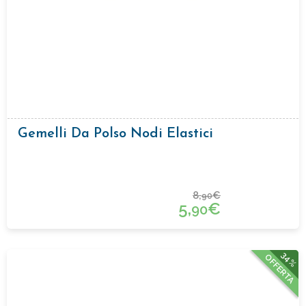
Gemelli Da Polso Nodi Elastici
8,
€
90
5,
€
90
34%
OFFERTA