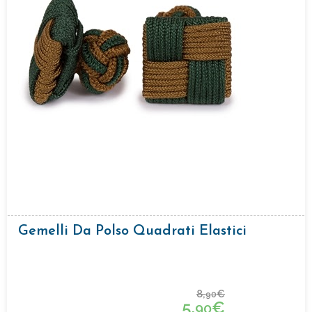
Gemelli Da Polso Quadrati Elastici
8,
€
90
5,
€
90