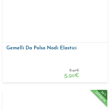
Gemelli Da Polso Nodi Elastici
8,
€
90
5,
€
90
34%
OFFERTA