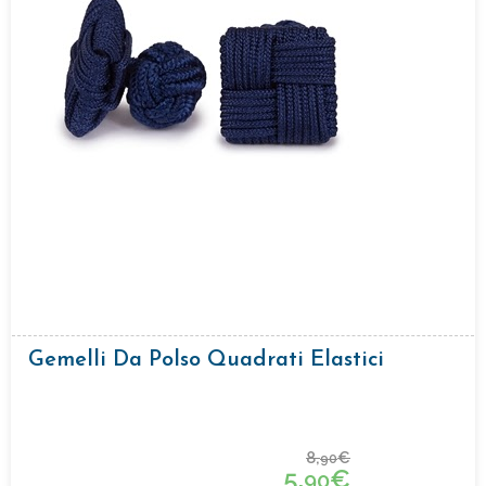
Gemelli Da Polso Quadrati Elastici
8,
€
90
5,
€
90