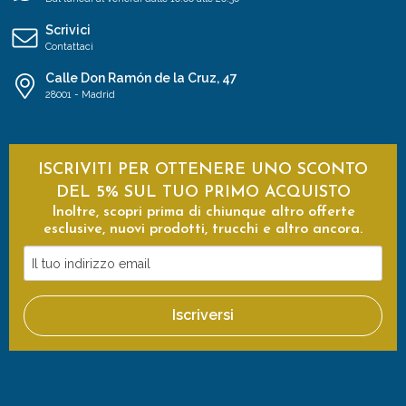
Scrivici
Contattaci
Calle Don Ramón de la Cruz, 47
28001 - Madrid
ISCRIVITI PER OTTENERE UNO SCONTO
DEL 5% SUL TUO PRIMO ACQUISTO
Inoltre, scopri prima di chiunque altro offerte
esclusive, nuovi prodotti, trucchi e altro ancora.
Il
tuo
indirizzo
Iscriversi
email