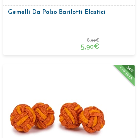
Gemelli Da Polso Barilotti Elastici
8,
€
90
5,
€
90
34%
OFFERTA