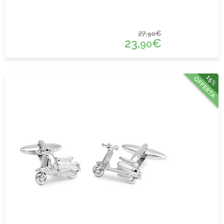
27,
€
90
23,
€
90
15%
OFFERTA