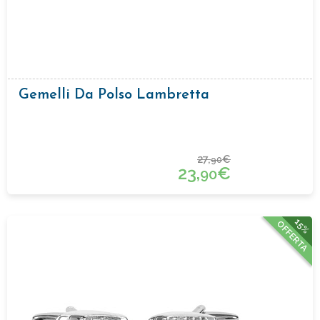
Gemelli Da Polso Lambretta
27,
€
90
23,
€
90
15%
OFFERTA