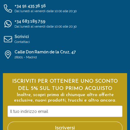
+34 91 435 36 56
Dal lunedì al venerdì dalle 10:00 alle 20:30
+34 683 185 759
Dal lunedì al venerdì dalle 10:00 alle 20:30
Scrivici
Contattaci
Calle Don Ramón de la Cruz, 47
28001 - Madrid
ISCRIVITI PER OTTENERE UNO SCONTO
DEL 5% SUL TUO PRIMO ACQUISTO
Inoltre, scopri prima di chiunque altro offerte
esclusive, nuovi prodotti, trucchi e altro ancora.
Il
tuo
indirizzo
Iscriversi