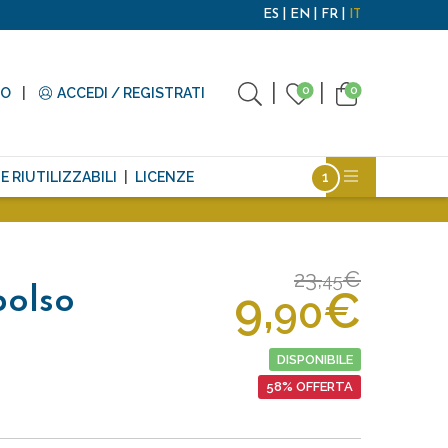
ES
EN
FR
IT
0
0
TO
ACCEDI / REGISTRATI
E RIUTILIZZABILI
LICENZE
23,
€
45
9,
€
polso
90
DISPONIBILE
58% OFFERTA