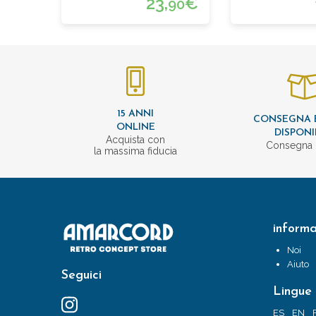
23,
€
90
15 ANNI
CONSEGNA 
ONLINE
DISPONI
Acquista con
Consegna 
la massima fiducia
informa
Noi
Aiuto
Seguici
Lingue
ES
EN