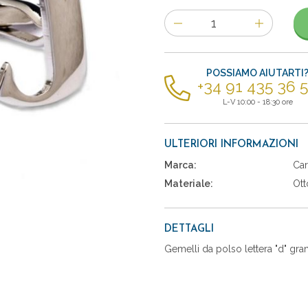
Numero
di
articoli
POSSIAMO AIUTARTI
+34 91 435 36 
L-V 10:00 - 18:30 ore
ULTERIORI INFORMAZIONI
Marca:
Car
Materiale:
Ott
DETTAGLI
Gemelli da polso lettera "d" gra