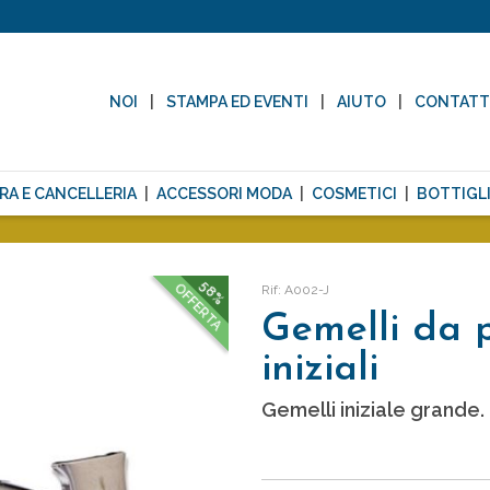
NOI
STAMPA ED EVENTI
AIUTO
CONTAT
RA E CANCELLERIA
ACCESSORI MODA
COSMETICI
BOTTIGLI
58%
OFFERTA
Rif: A002-J
Gemelli da 
iniziali
Gemelli iniziale grande.