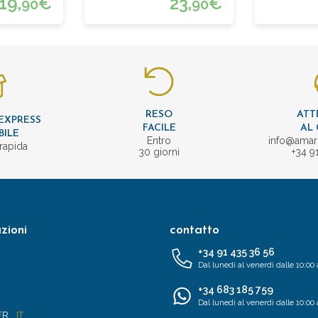
19,
€
23,
€
90
90
RESO
ATT
EXPRESS
FACILE
AL 
BILE
Entro
info@amar
rapida
30 giorni
+34 9
zioni
contatto
+34 91 435 36 56
Dal lunedì al venerdì dalle 10:00 
+34 683 185 759
Dal lunedì al venerdì dalle 10:00 
FR
IT