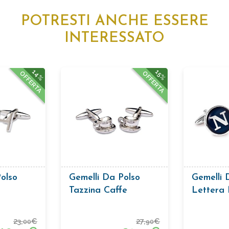
POTRESTI ANCHE ESSERE
INTERESSATO
14%
15%
OFFERTA
OFFERTA
olso
Gemelli Da Polso
Gemelli 
Tazzina Caffe
Lettera
23,
€
27,
€
00
90