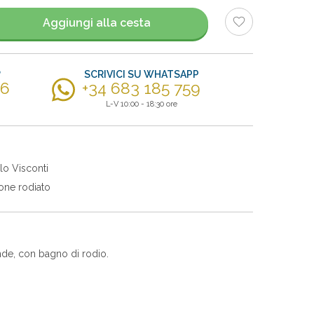
Aggiungi alla cesta
?
SCRIVICI SU WHATSAPP
56
+34 683 185 759
L-V 10:00 - 18:30 ore
lo Visconti
one rodiato
nde, con bagno di rodio.