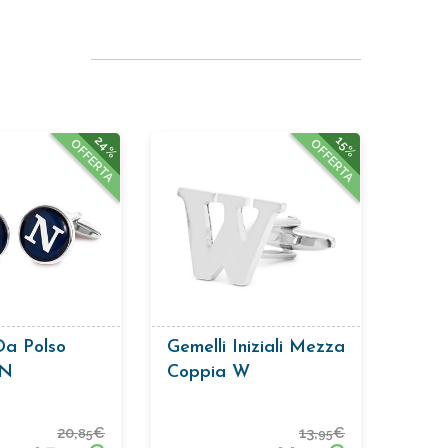
24%
15%
OFFERTA
OFFERTA
Da Polso
Gemelli Iniziali Mezza
 N
Coppia W
20,
€
13,
€
85
95