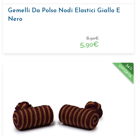
Gemelli Da Polso Nodi Elastici Giallo E
Nero
8,
€
90
5,
€
90
34%
OFFERTA