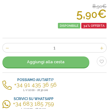
8,
€
90
5,
€
90
DISPONIBILE
34% OFFERTA
Numero
di
articoli
Aggiungi alla cesta
POSSIAMO AIUTARTI?
+34 91 435 36 56
L-V 10:00 - 18:30 ore
SCRIVICI SU WHATSAPP
+34 683 185 759