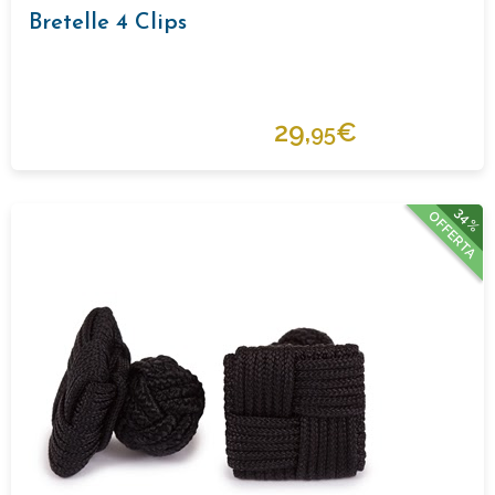
Bretelle 4 Clips
29,
€
95
34%
OFFERTA