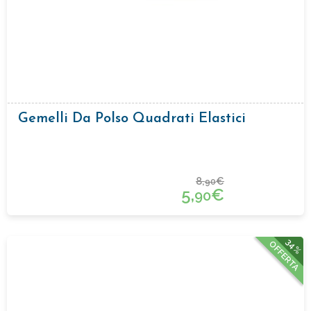
Gemelli Da Polso Quadrati Elastici
8,
€
90
5,
€
90
34%
OFFERTA