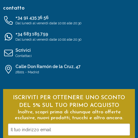
contatto
+34 91 435 36 56
Dal lunedì al venerdì dalle 10:00 alle 20:30
+34 683 185 759
Dal lunedì al venerdì dalle 10:00 alle 20:30
Scrivici
Contattaci
Calle Don Ramón de la Cruz, 47
28001 - Madrid
ISCRIVITI PER OTTENERE UNO SCONTO
DEL 5% SUL TUO PRIMO ACQUISTO
Inoltre, scopri prima di chiunque altro offerte
esclusive, nuovi prodotti, trucchi e altro ancora.
Il
tuo