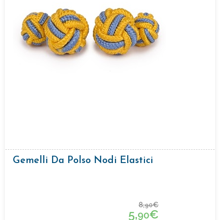
Gemelli Da Polso Nodi Elastici
8,
€
90
5,
€
90