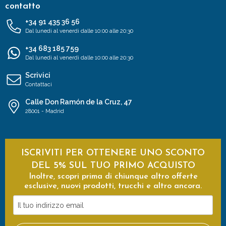
contatto
+34 91 435 36 56
Dal lunedì al venerdì dalle 10:00 alle 20:30
+34 683 185 759
Dal lunedì al venerdì dalle 10:00 alle 20:30
Scrivici
Contattaci
Calle Don Ramón de la Cruz, 47
28001 - Madrid
ISCRIVITI PER OTTENERE UNO SCONTO
DEL 5% SUL TUO PRIMO ACQUISTO
Inoltre, scopri prima di chiunque altro offerte
esclusive, nuovi prodotti, trucchi e altro ancora.
Il
tuo
indirizzo