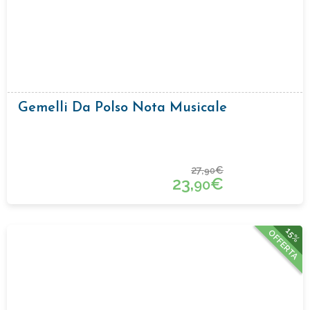
Gemelli Da Polso Nota Musicale
27,
€
90
23,
€
90
15%
OFFERTA