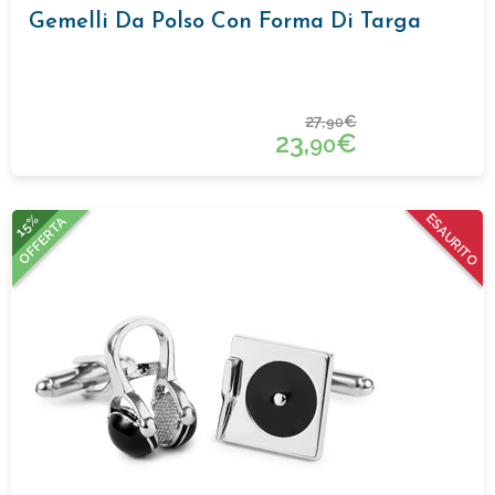
Gemelli Da Polso Con Forma Di Targa
27,
€
90
23,
€
90
15%
ESAURITO
OFFERTA