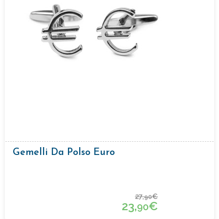
Gemelli Da Polso Euro
27,
€
90
23,
€
90