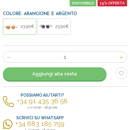
DISPONIBILE
15% OFFERTA
COLORE: ARANCIONE E ARGENTO
23,90€
23,90€
Numero
di
articoli
Aggiungi alla cesta
POSSIAMO AIUTARTI?
+34 91 435 36 56
L-V 10:00 - 18:30 ore
SCRIVICI SU WHATSAPP
+34 683 185 759