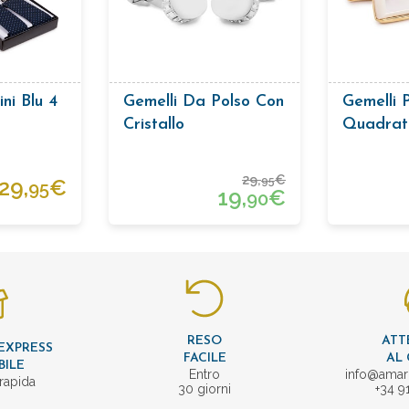
ini Blu 4
Gemelli Da Polso Con
Gemelli 
Cristallo
Quadrat
29,
€
95
29,
€
95
19,
€
90
RESO
ATT
EXPRESS
FACILE
AL 
BILE
Entro
info@amar
rapida
30 giorni
+34 9