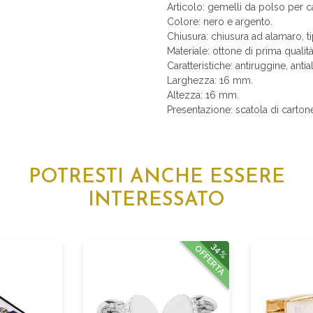
Articolo: gemelli da polso per c
Colore: nero e argento.
Chiusura: chiusura ad alamaro, t
Materiale: ottone di prima qualit
Caratteristiche: antiruggine, anti
Larghezza: 16 mm.
Altezza: 16 mm.
Presentazione: scatola di carton
POTRESTI ANCHE ESSERE
INTERESSATO
34%
OFFERTA