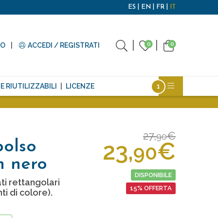
ES
EN
FR
IT
0
0
TO
ACCEDI / REGISTRATI
E RIUTILIZZABILI
LICENZE
27,
€
90
23,
€
polso
90
in nero
DISPONIBILE
ti rettangolari
15% OFFERTA
ti di colore).
O