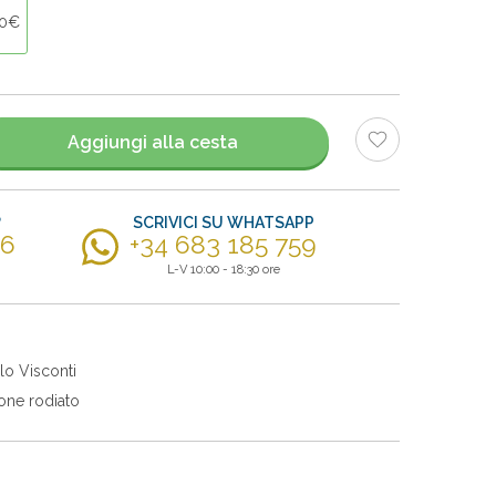
90€
Aggiungi alla cesta
?
SCRIVICI SU WHATSAPP
56
+34 683 185 759
L-V 10:00 - 18:30 ore
lo Visconti
one rodiato