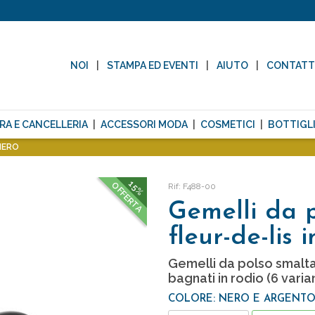
NOI
STAMPA ED EVENTI
AIUTO
CONTAT
RA E CANCELLERIA
ACCESSORI MODA
COSMETICI
BOTTIGLI
NERO
15%
OFFERTA
Rif: F488-00
Gemelli da 
fleur-de-lis 
Gemelli da polso smalta
bagnati in rodio (6 varian
COLORE: NERO E ARGENT