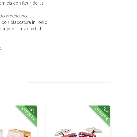
amicia con fleur-de-lis.
ipo americano.
à con placcatura in rodio.
allergico, senza nichel.
e.
29%
15%
OFFERTA
OFFERTA