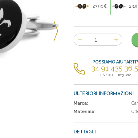
23,90€
23,
Numero
di
articoli
POSSIAMO AIUTARTI
+34 91 435 36 
L-V 10:00 - 18:30 ore
ULTERIORI INFORMAZIONI
Marca:
Car
Materiale:
Ott
DETTAGLI