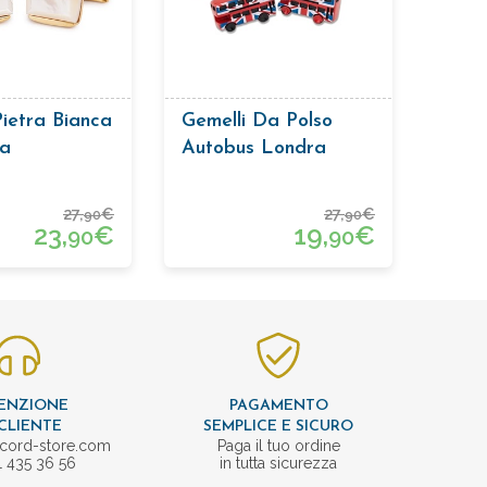
Pietra Bianca
Gemelli Da Polso
a
Autobus Londra
27,
€
27,
€
90
90
23,
€
19,
€
90
90
ENZIONE
PAGAMENTO
CLIENTE
SEMPLICE E SICURO
cord-store.com
Paga il tuo ordine
1 435 36 56
in tutta sicurezza