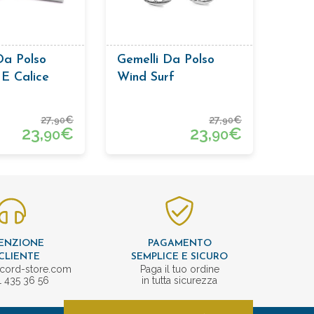
Da Polso
Gemelli Da Polso
 E Calice
Wind Surf
27,
€
27,
€
90
90
23,
€
23,
€
90
90
ENZIONE
PAGAMENTO
CLIENTE
SEMPLICE E SICURO
cord-store.com
Paga il tuo ordine
1 435 36 56
in tutta sicurezza