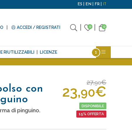
ES
EN
FR
IT
0
0
TO
ACCEDI / REGISTRATI
E RIUTILIZZABILI
LICENZE
27,
€
90
23,
€
polso con
90
nguino
DISPONIBILE
rma di pinguino.
15% OFFERTA