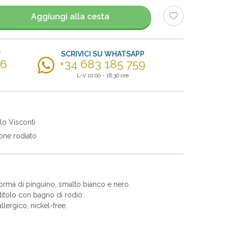
Aggiungi alla cesta
?
SCRIVICI SU WHATSAPP
56
+34 683 185 759
L-V 10:00 - 18:30 ore
lo Visconti
one rodiato
forma di pinguino, smalto bianco e nero.
itolo con bagno di rodio.
allergico, nickel-free.