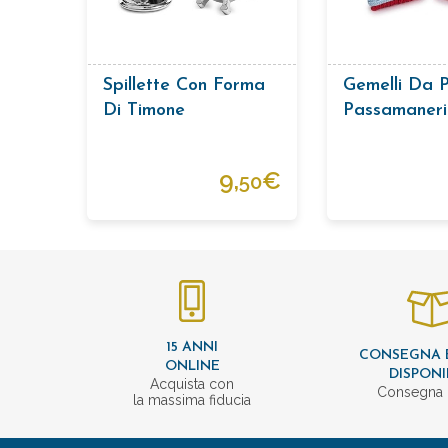
Spillette Con Forma
Gemelli Da P
Di Timone
Passamaner
Elastica Co
Quadrati Ce
9,
€
50
Rosso
15 ANNI
CONSEGNA 
ONLINE
DISPONI
Acquista con
Consegna 
la massima fiducia