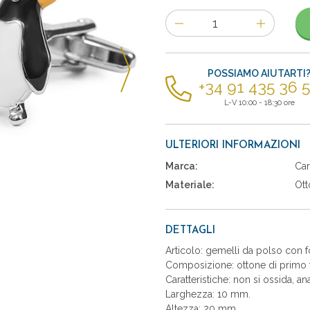
Numero
di
articoli
POSSIAMO AIUTARTI
+34 91 435 36 
L-V 10:00 - 18:30 ore
ULTERIORI INFORMAZIONI
Marca:
Car
Materiale:
Ott
DETTAGLI
Articolo: gemelli da polso con 
Composizione: ottone di primo t
Caratteristiche: non si ossida, an
Larghezza: 10 mm.
Altezza: 20 mm.