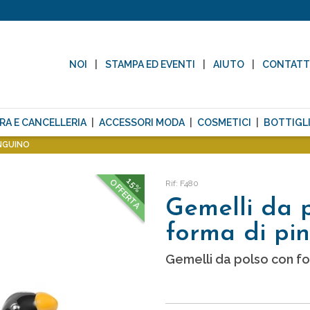
NOI
STAMPA ED EVENTI
AIUTO
CONTAT
RA E CANCELLERIA
ACCESSORI MODA
COSMETICI
BOTTIGLI
INGUINO
15%
OFFERTA
Rif: F480
Gemelli da 
forma di pi
Gemelli da polso con fo