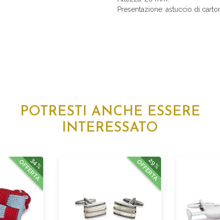
Presentazione: astuccio di carto
POTRESTI ANCHE ESSERE
INTERESSATO
34%
29%
OFFERTA
OFFERTA