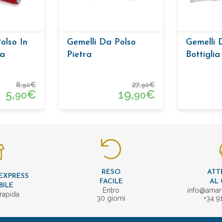
olso In
Gemelli Da Polso
Gemelli 
ia
Pietra
Bottiglia
n Forma
Vino
leste E
8,
€
27,
€
90
90
5,
€
19,
€
90
90
RESO
ATT
EXPRESS
FACILE
AL 
BILE
Entro
info@amar
rapida
30 giorni
+34 9