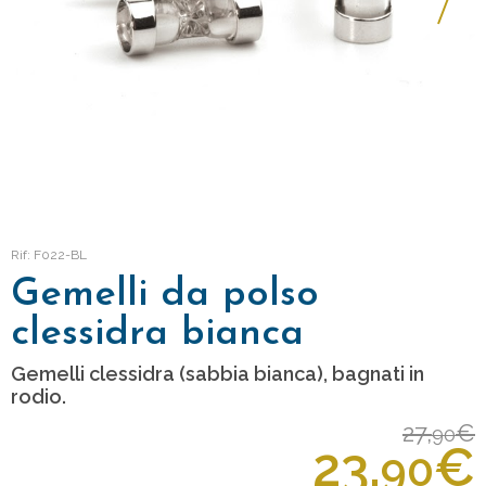
Rif: F022-BL
Gemelli da polso
clessidra bianca
Gemelli clessidra (sabbia bianca), bagnati in
rodio.
27,
€
90
23,
€
90