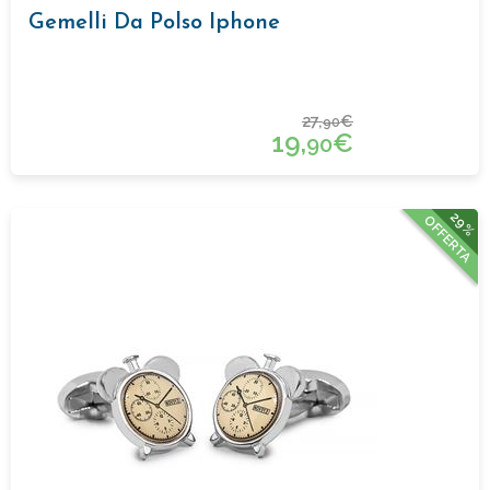
Gemelli Da Polso Iphone
27,
€
90
19,
€
90
29%
OFFERTA