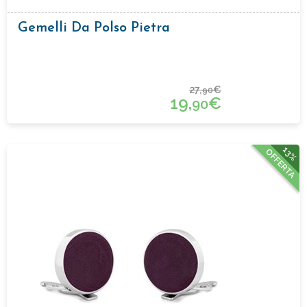
Gemelli Da Polso Pietra
27,
€
90
19,
€
90
13%
OFFERTA