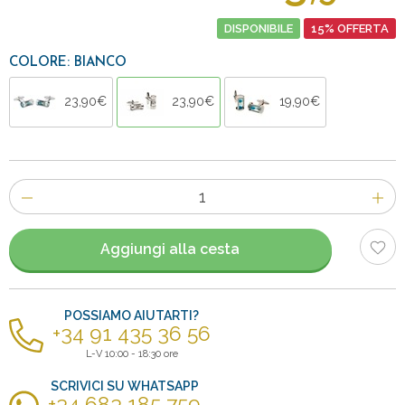
DISPONIBILE
15% OFFERTA
COLORE: BIANCO
23,90€
23,90€
19,90€
Numero
di
articoli
Aggiungi alla cesta
POSSIAMO AIUTARTI?
+34 91 435 36 56
L-V 10:00 - 18:30 ore
SCRIVICI SU WHATSAPP
+34 683 185 759