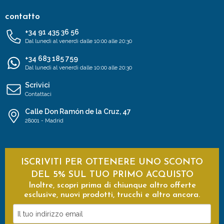
contatto
+34 91 435 36 56
Dal lunedì al venerdì dalle 10:00 alle 20:30
+34 683 185 759
Dal lunedì al venerdì dalle 10:00 alle 20:30
Scrivici
Contattaci
Calle Don Ramón de la Cruz, 47
28001 - Madrid
ISCRIVITI PER OTTENERE UNO SCONTO
DEL 5% SUL TUO PRIMO ACQUISTO
Inoltre, scopri prima di chiunque altro offerte
esclusive, nuovi prodotti, trucchi e altro ancora.
Il
tuo