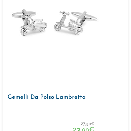
Gemelli Da Polso Lambretta
27,
€
90
23,
€
90