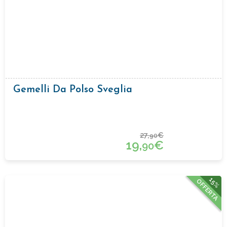
Gemelli Da Polso Sveglia
27,
€
90
19,
€
90
15%
OFFERTA