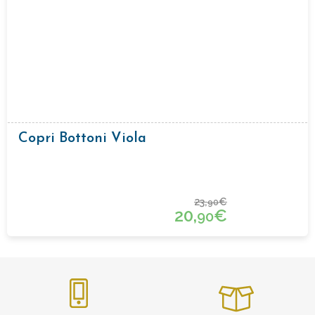
Copri Bottoni Viola
23,
€
90
20,
€
90