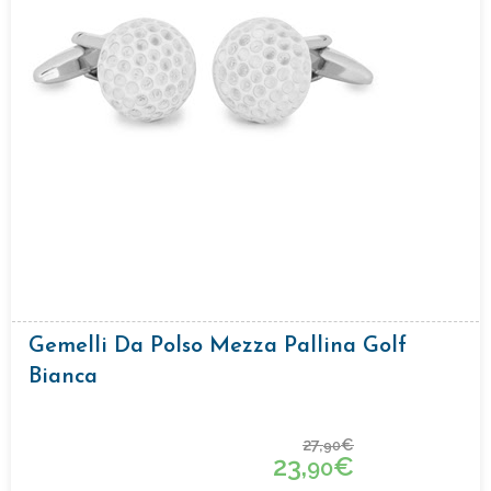
Gemelli Da Polso Mezza Pallina Golf
Bianca
27,
€
90
23,
€
90