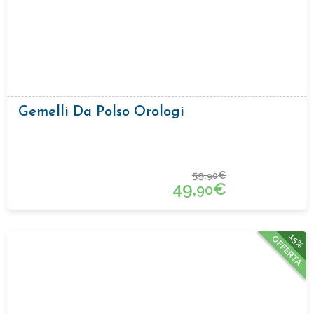
Gemelli Da Polso Orologi
59,
€
90
49,
€
90
15%
OFFERTA