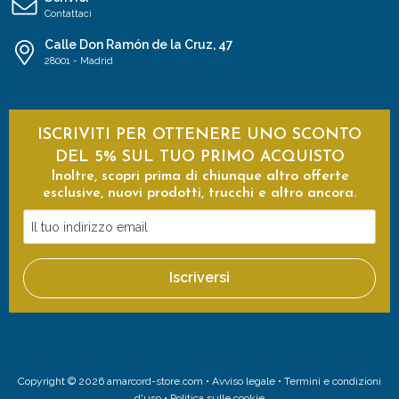
Contattaci
Calle Don Ramón de la Cruz, 47
28001 - Madrid
ISCRIVITI PER OTTENERE UNO SCONTO
DEL 5% SUL TUO PRIMO ACQUISTO
Inoltre, scopri prima di chiunque altro offerte
esclusive, nuovi prodotti, trucchi e altro ancora.
Il
tuo
indirizzo
Iscriversi
email
Copyright © 2026 amarcord-store.com •
Avviso legale
•
Termini e condizioni
d'uso
•
Politica sulle cookie