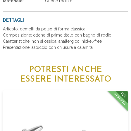
Materiale:
Ottone rodiato
DETTAGLI
Articolo: gemelli da polso di forma classica.
Composizione: ottone di primo titolo con bagno di rodio.
Caratteristiche: non si ossida, anallergico, nickel-free.
Presentazione: astuccio con chiusura a calamita.
POTRESTI ANCHE
ESSERE INTERESSATO
15%
OFFERTA