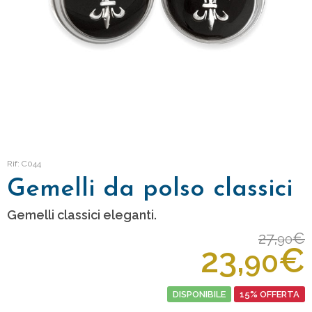
Rif: C044
Gemelli da polso classici
Gemelli classici eleganti.
27,
€
90
23,
€
90
DISPONIBILE
15% OFFERTA