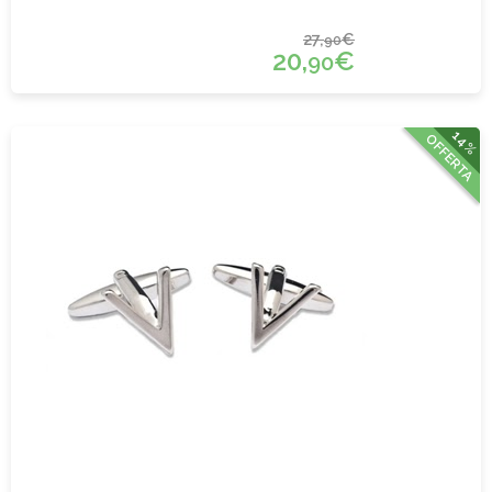
27,
€
90
20,
€
90
14%
OFFERTA