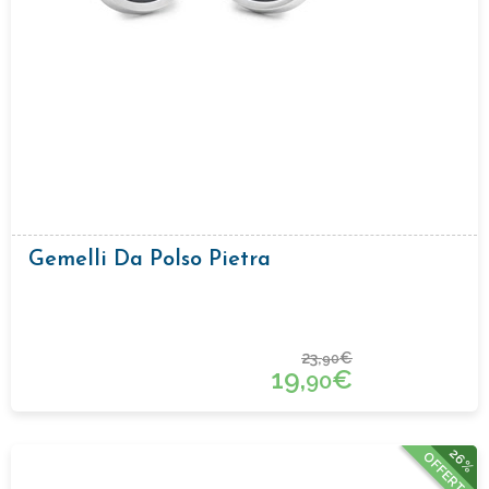
Gemelli Da Polso Pietra
23,
€
90
19,
€
90
26%
OFFERTA