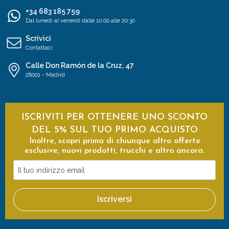
+34 683 185 759
Dal lunedì al venerdì dalle 10:00 alle 20:30
Scrivici
Contattaci
Calle Don Ramón de la Cruz, 47
28001 - Madrid
ISCRIVITI PER OTTENERE UNO SCONTO
DEL 5% SUL TUO PRIMO ACQUISTO
Inoltre, scopri prima di chiunque altro offerte
esclusive, nuovi prodotti, trucchi e altro ancora.
Il
tuo
indirizzo
Iscriversi
email