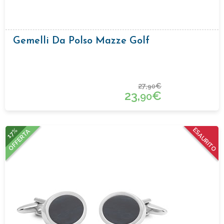
Gemelli Da Polso Mazze Golf
27,
€
90
23,
€
90
17%
ESAURITO
OFFERTA