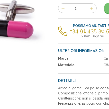
Numero
di
articoli
POSSIAMO AIUTARTI
+34 91 435 36 
L-V 10:00 - 18:30 ore
ULTERIORI INFORMAZIONI
Marca:
Car
Materiale:
Ott
DETTAGLI
Articolo: gemelli da polso con f
Composizione: ottone di primo t
Caratteristiche: non si ossida, an
Presentazione: astuccio con chiu