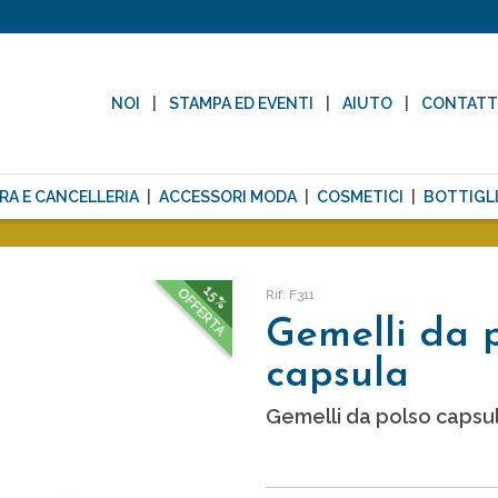
NOI
STAMPA ED EVENTI
AIUTO
CONTAT
RA E CANCELLERIA
ACCESSORI MODA
COSMETICI
BOTTIGLI
15%
OFFERTA
Rif: F311
Gemelli da 
capsula
Gemelli da polso capsul