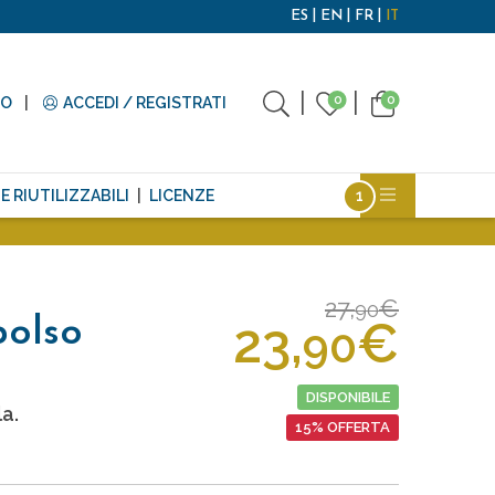
ES
EN
FR
IT
0
0
TO
ACCEDI / REGISTRATI
E RIUTILIZZABILI
LICENZE
27,
€
90
23,
€
polso
90
DISPONIBILE
a.
15% OFFERTA