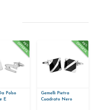
29%
29%
OFFERTA
OFFERTA
Da Polso
Gemelli Pietra
ce E
Cuadrato Nero
rice