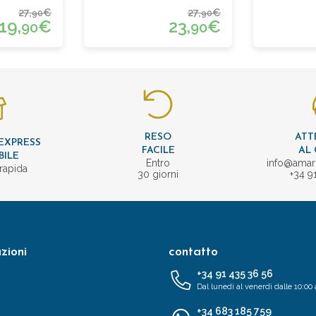
27,
€
27,
€
90
90
19,
€
23,
€
90
90
RESO
ATT
EXPRESS
FACILE
AL 
BILE
Entro
info@amar
rapida
30 giorni
+34 9
zioni
contatto
+34 91 435 36 56
Dal lunedì al venerdì dalle 10:00 
+34 683 185 759