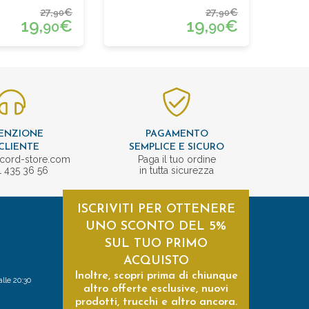
27,
€
27,
€
90
90
19,
€
19,
€
90
90
ENZIONE
PAGAMENTO
CLIENTE
SEMPLICE E SICURO
cord-store.com
Paga il tuo ordine
1 435 36 56
in tutta sicurezza
ISCRIVITI PER OTTENERE
UNO SCONTO DEL 5%
SUL TUO PRIMO
ACQUISTO
Inoltre, scopri prima di chiunque
alle 20:30
altro offerte esclusive, nuovi
prodotti, trucchi e altro ancora.