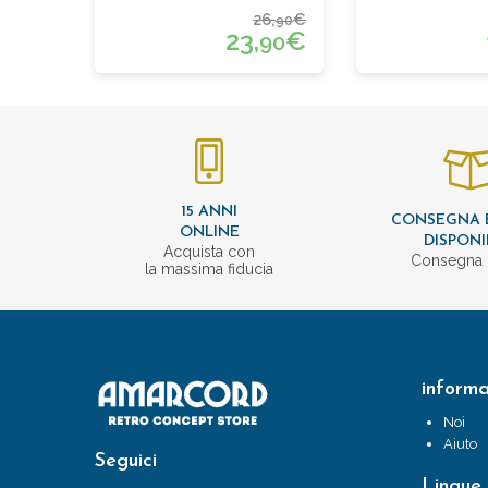
26,
€
90
23,
€
90
15 ANNI
CONSEGNA 
ONLINE
DISPONI
Acquista con
Consegna 
la massima fiducia
informa
Noi
Aiuto
Seguici
Lingue