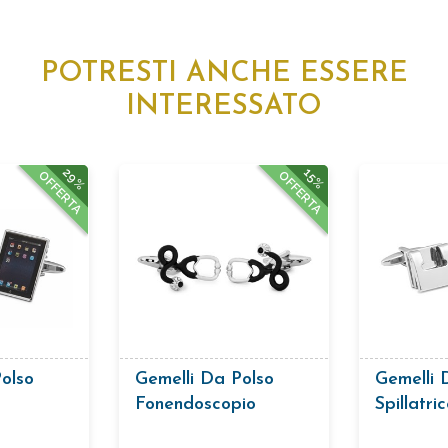
POTRESTI ANCHE ESSERE
INTERESSATO
29%
15%
OFFERTA
OFFERTA
olso
Gemelli Da Polso
Gemelli 
Fonendoscopio
Spillatri
Perforat