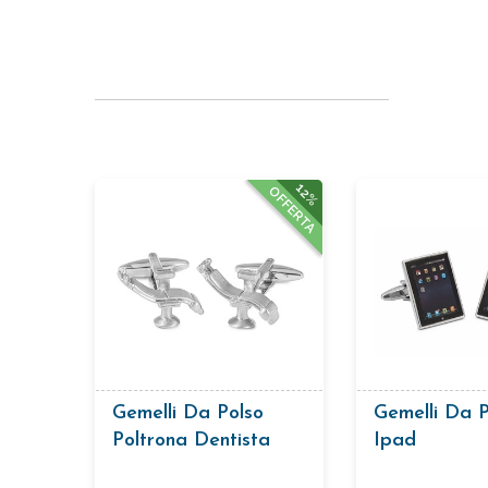
12%
OFFERTA
Gemelli Da Polso
Gemelli Da P
Poltrona Dentista
Ipad