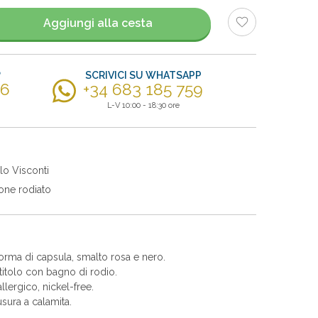
Aggiungi alla cesta
?
SCRIVICI SU WHATSAPP
56
+34 683 185 759
L-V 10:00 - 18:30 ore
lo Visconti
one rodiato
orma di capsula, smalto rosa e nero.
itolo con bagno di rodio.
allergico, nickel-free.
sura a calamita.