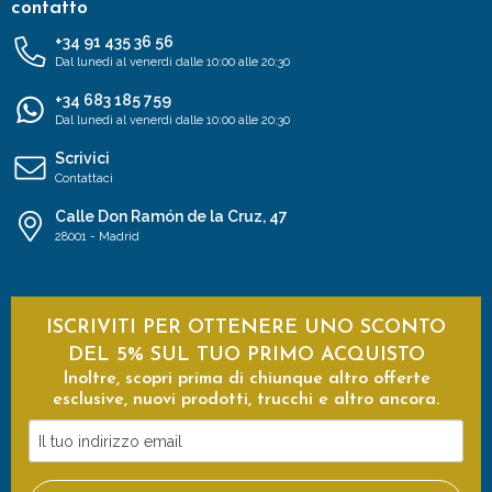
contatto
+34 91 435 36 56
Dal lunedì al venerdì dalle 10:00 alle 20:30
+34 683 185 759
Dal lunedì al venerdì dalle 10:00 alle 20:30
Scrivici
Contattaci
Calle Don Ramón de la Cruz, 47
28001 - Madrid
ISCRIVITI PER OTTENERE UNO SCONTO
DEL 5% SUL TUO PRIMO ACQUISTO
Inoltre, scopri prima di chiunque altro offerte
esclusive, nuovi prodotti, trucchi e altro ancora.
Il
tuo
indirizzo