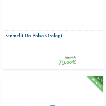
Gemelli Da Polso Orologi
99,
€
00
79,
€
00
34%
OFFERTA