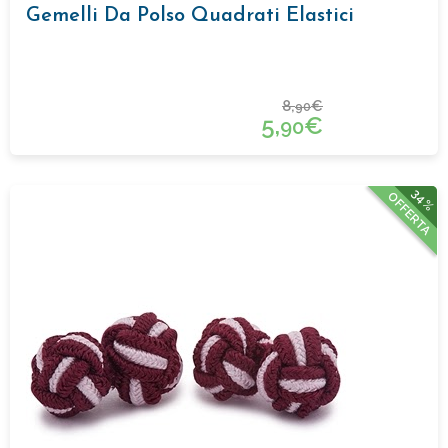
Gemelli Da Polso Quadrati Elastici
8,
€
90
5,
€
90
34%
OFFERTA