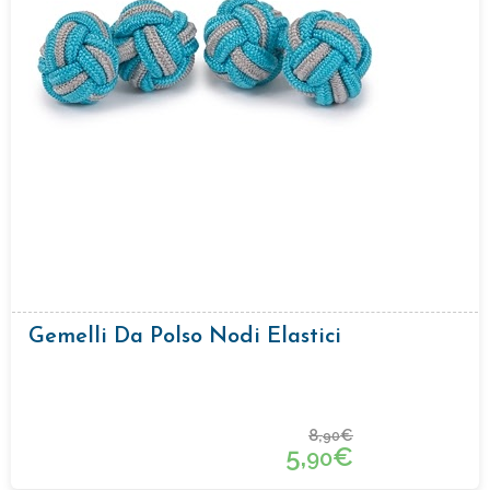
Gemelli Da Polso Nodi Elastici
8,
€
90
5,
€
90